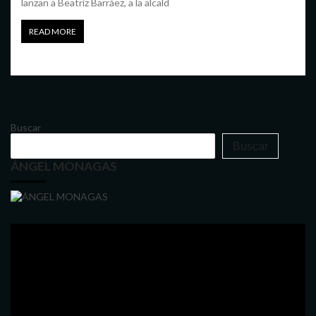
lanzan a Beatríz Barráez, a la alcald
READ MORE
Buscar
Buscar
ÁNGEL MONAGAS