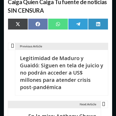
Caiga Quien Caiga Tu fuente de noticias
SIN CENSURA
Compartir
Compartir
Compartir
Compartir
Comparti
X
Facebook
WhatsApp
Telegram
LinkedIn
en
en
en
en
en
(Twitter)
Previous Article
N
Legitimidad de Maduro y
a
Guaidó: Siguen en tela de juicio y
v
no podrán acceder a US$
e
millones para atender crisis
post-pandémica
g
a
Next Article
c