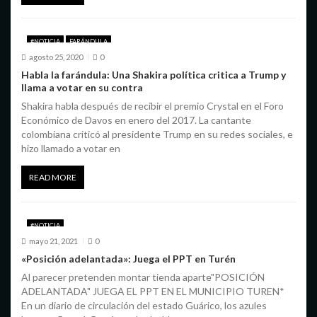
#NOTICIA
FARÁNDULA
agosto 25, 2020
0
Habla la farándula: Una Shakira política critica a Trump y
llama a votar en su contra
Shakira habla después de recibir el premio Crystal en el Foro
Económico de Davos en enero del 2017. La cantante
colombiana criticó al presidente Trump en su redes sociales, e
hizo llamado a votar en
READ MORE
#NOTICIA
mayo 21, 2021
0
«Posición adelantada»: Juega el PPT en Turén
Al parecer pretenden montar tienda aparte"POSICIÓN
ADELANTADA" JUEGA EL PPT EN EL MUNICIPIO TUREN*
En un diario de circulación del estado Guárico, los azules