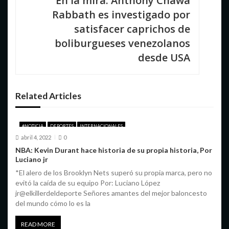
i
En la mira: Anthony Chawa
Rabbath es investigado por
ó
satisfacer caprichos de
n
boliburgueses venezolanos
d
desde USA
e
e
Related Articles
n
t
#NOTICIA
DEPORTES
INTERNACIONALES
abril 4, 2022
0
r
NBA: Kevin Durant hace historia de su propia historia, Por
Luciano jr
a
*El alero de los Brooklyn Nets superó su propia marca, pero no
d
evitó la caída de su equipo Por: Luciano López
jr@elkillerdeldeporte Señores amantes del mejor baloncesto
a
del mundo cómo lo es la
s
READ MORE