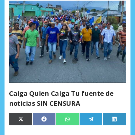
Caiga Quien Caiga Tu fuente de
noticias SIN CENSURA
Compartir
Compartir
Compartir
Compartir
Comparti
X
Facebook
WhatsApp
Telegram
LinkedIn
en
en
en
en
en
(Twitter)