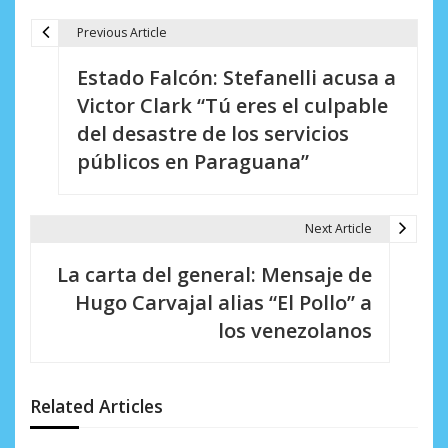
Previous Article
N
Estado Falcón: Stefanelli acusa a
a
Victor Clark “Tú eres el culpable
v
del desastre de los servicios
e
públicos en Paraguana”
g
a
Next Article
c
La carta del general: Mensaje de
i
Hugo Carvajal alias “El Pollo” a
los venezolanos
ó
n
d
Related Articles
e