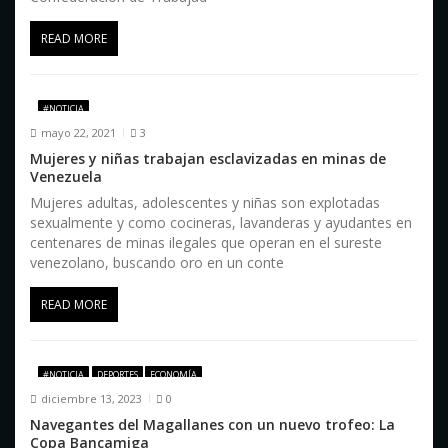
a
READ MORE
d
a
#NOTICIA
s
mayo 22, 2021
3
Mujeres y niñas trabajan esclavizadas en minas de
Venezuela
Mujeres adultas, adolescentes y niñas son explotadas
sexualmente y como cocineras, lavanderas y ayudantes en
centenares de minas ilegales que operan en el sureste
venezolano, buscando oro en un conte
READ MORE
#NOTICIA
DEPORTES
ECONOMÍA
diciembre 13, 2023
0
Navegantes del Magallanes con un nuevo trofeo: La
Copa Bancamiga