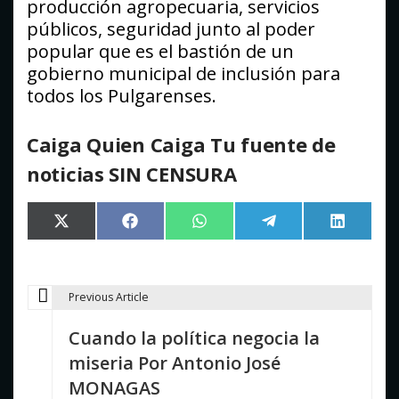
producción agropecuaria, servicios
públicos, seguridad junto al poder
popular que es el bastión de un
gobierno municipal de inclusión para
todos los Pulgarenses.
Caiga Quien Caiga Tu fuente de
noticias SIN CENSURA
Compartir
Compartir
Compartir
Compartir
Comparti
X
Facebook
WhatsApp
Telegram
LinkedIn
en
en
en
en
en
(Twitter)
Previous Article
N
Cuando la política negocia la
a
miseria Por Antonio José
v
MONAGAS