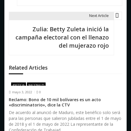
e
g
Next Article
a
Zulia: Betty Zuleta inició la
c
campaña electoral con el llenazo
i
del mujerazo rojo
ó
n
Related Articles
d
e
#NOTICIA
NACIONALES
mayo 3, 2022
0
e
Reclamo: Bono de 10 mil bolívares es un acto
«discriminatorio», dice la CTV
n
De acuerdo al anunció de Maduro, este benéfico solo será
t
para las personas que salieron jubiladas entre el 1 de mayo
de 2018 y el 1 de mayo de 2022 La representante de la
r
Confederación de Trabajad