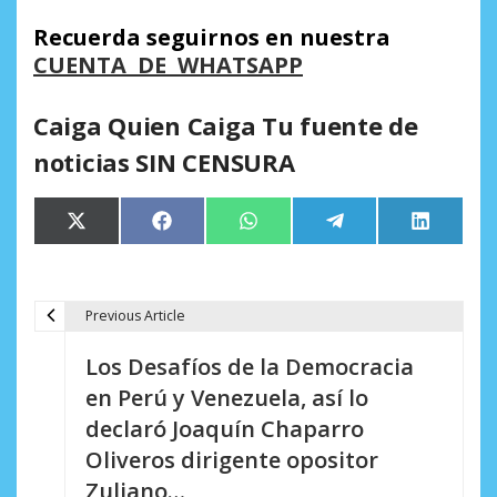
Recuerda seguirnos en nuestra
CUENTA DE WHATSAPP
Caiga Quien Caiga Tu fuente de
noticias SIN CENSURA
Compartir
Compartir
Compartir
Compartir
Comparti
X
Facebook
WhatsApp
Telegram
LinkedIn
en
en
en
en
en
(Twitter)
Previous Article
N
Los Desafíos de la Democracia
a
en Perú y Venezuela, así lo
v
declaró Joaquín Chaparro
e
Oliveros dirigente opositor
Zuliano…
g