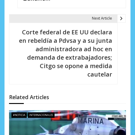
a
Next Article
c
i
Corte federal de EE UU declara
en rebeldía a Pdvsa y a su junta
ó
administradora ad hoc en
n
demanda de extrabajadores;
d
Citgo se opone a medida
cautelar
e
e
n
Related Articles
t
#NOTICIA
INTERNACIONALES
r
a