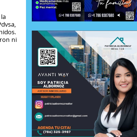
 la
Pdvsa,
nidos.
ron ni