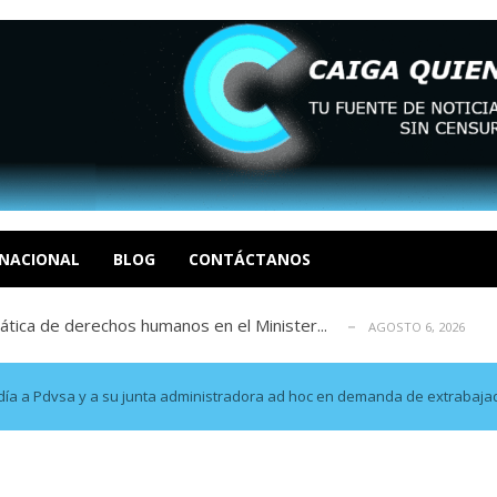
tica de derechos humanos en el Minister...
AGOSTO 6, 2026
 en un mercado impulsado por el auge de...
AGOSTO 6, 2026
o en La Guaira que hasta ahora no había ...
AGOSTO 6, 2026
idad? Por Dayana Cristina Duzoglou L.
AGOSTO 6, 2026
xcusas, apagones y promesas incumplidas...
NACIONAL
BLOG
CONTÁCTANOS
AGOSTO 6, 2026
tica de derechos humanos en el Minister...
AGOSTO 6, 2026
 en un mercado impulsado por el auge de...
AGOSTO 6, 2026
o en La Guaira que hasta ahora no había ...
AGOSTO 6, 2026
idad? Por Dayana Cristina Duzoglou L.
AGOSTO 6, 2026
ldía a Pdvsa y a su junta administradora ad hoc en demanda de extrabaja
xcusas, apagones y promesas incumplidas...
AGOSTO 6, 2026
tica de derechos humanos en el Minister...
AGOSTO 6, 2026