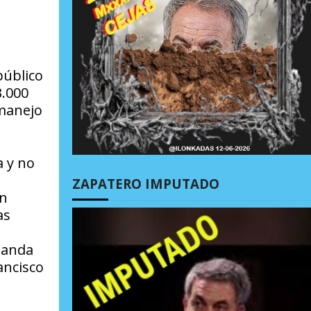
público
3.000
 manejo
a y no
ZAPATERO IMPUTADO
ón
as
manda
ancisco