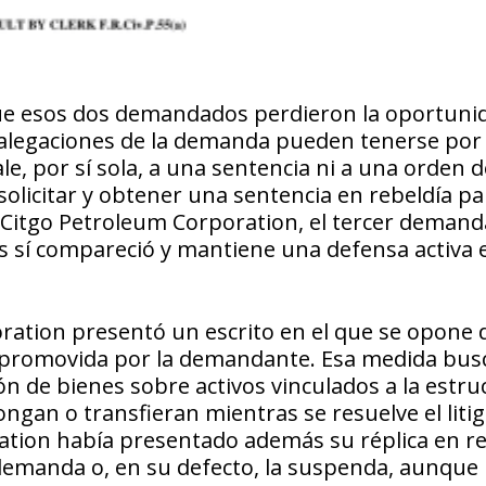
 que esos dos demandados perdieron la oportuni
as alegaciones de la demanda pueden tenerse por
ale, por sí sola, a una sentencia ni a una orden d
licitar y obtener una sentencia en rebeldía p
al Citgo Petroleum Corporation, el tercer deman
es sí compareció y mantiene una defensa activa 
ration presentó un escrito en el que se opone 
 promovida por la demandante. Esa medida busc
 de bienes sobre activos vinculados a la estru
ongan o transfieran mientras se resuelve el litig
ration había presentado además su réplica en r
demanda o, en su defecto, la suspenda, aunque 