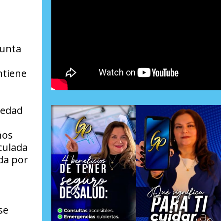
junta
a
ntiene
iedad
ños
culada
ada por
se