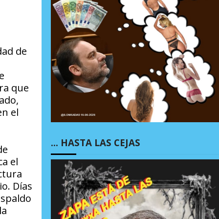
dad de
e
ara que
dado,
en el
… HASTA LAS CEJAS
de
a el
ctura
io. Días
espaldo
la