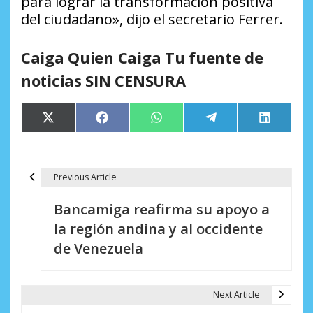
para lograr la transformación positiva
del ciudadano», dijo el secretario Ferrer.
Caiga Quien Caiga Tu fuente de
noticias SIN CENSURA
Compartir
Compartir
Compartir
Compartir
Comparti
X
Facebook
WhatsApp
Telegram
LinkedIn
en
en
en
en
en
(Twitter)
Previous Article
N
Bancamiga reafirma su apoyo a
a
la región andina y al occidente
v
de Venezuela
e
g
Next Article