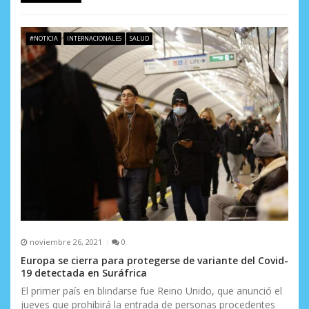
a
s
#NOTICIA
INTERNACIONALES
SALUD
noviembre 26, 2021
0
Europa se cierra para protegerse de variante del Covid-
19 detectada en Suráfrica
El primer país en blindarse fue Reino Unido, que anunció el
jueves que prohibirá la entrada de personas procedentes