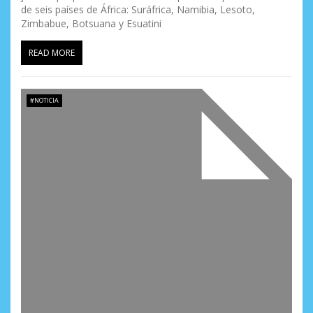
de seis países de África: Suráfrica, Namibia, Lesoto,
Zimbabue, Botsuana y Esuatini
READ MORE
#NOTICIA