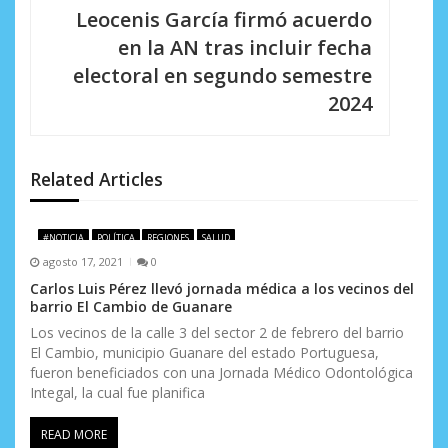
a
Leocenis García firmó acuerdo
c
en la AN tras incluir fecha
i
electoral en segundo semestre
2024
ó
n
d
Related Articles
e
#NOTICIA
POLÍTICA
REGIONES
SALUD
e
agosto 17, 2021
0
n
Carlos Luis Pérez llevó jornada médica a los vecinos del
barrio El Cambio de Guanare
t
Los vecinos de la calle 3 del sector 2 de febrero del barrio
El Cambio, municipio Guanare del estado Portuguesa,
r
fueron beneficiados con una Jornada Médico Odontológica
a
Integal, la cual fue planifica
d
READ MORE