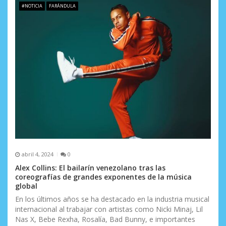
#NOTICIA
FARÁNDULA
e
n
t
r
a
d
a
s
abril 4, 2024
0
Alex Collins: El bailarín venezolano tras las
coreografías de grandes exponentes de la música
global
En los últimos años se ha destacado en la industria musical
internacional al trabajar con artistas como Nicki Minaj, Lil
Nas X, Bebe Rexha, Rosalía, Bad Bunny, e importantes