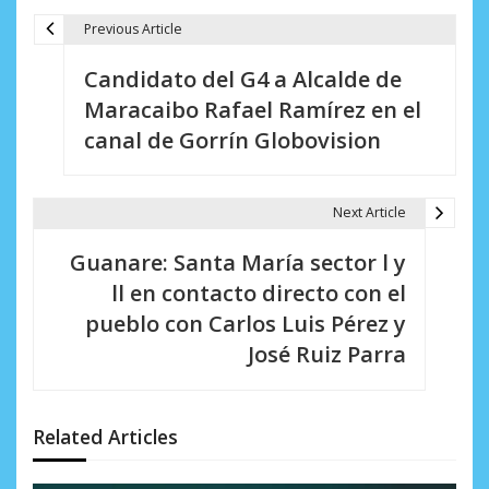
Previous Article
N
Candidato del G4 a Alcalde de
a
Maracaibo Rafael Ramírez en el
v
canal de Gorrín Globovision
e
g
Next Article
a
Guanare: Santa María sector l y
c
ll en contacto directo con el
i
pueblo con Carlos Luis Pérez y
José Ruiz Parra
ó
n
d
Related Articles
e