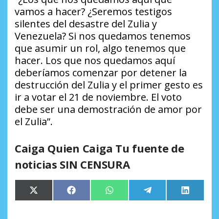
vamos a hacer? ¿Seremos testigos
silentes del desastre del Zulia y
Venezuela? Si nos quedamos tenemos
que asumir un rol, algo tenemos que
hacer. Los que nos quedamos aquí
deberíamos comenzar por detener la
destrucción del Zulia y el primer gesto es
ir a votar el 21 de noviembre. El voto
debe ser una demostración de amor por
el Zulia”.
Caiga Quien Caiga Tu fuente de
noticias SIN CENSURA
Compartir
Compartir
Compartir
Compartir
Comparti
X
Facebook
WhatsApp
Telegram
LinkedIn
en
en
en
en
en
(Twitter)