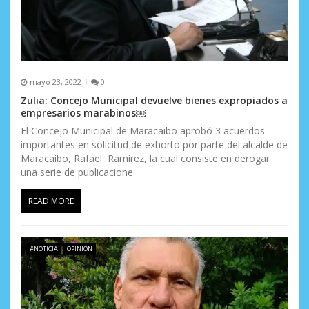
a
s
mayo 23, 2022
0
Zulia: Concejo Municipal devuelve bienes expropiados a
empresarios marabinos￼
El Concejo Municipal de Maracaibo aprobó 3 acuerdos
importantes en solicitud de exhorto por parte del alcalde de
Maracaibo, Rafael Ramírez, la cual consiste en derogar
una serie de publicacione
READ MORE
#NOTICIA
OPINIÓN