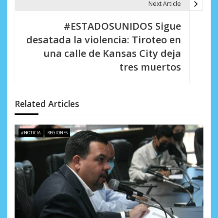
Next Article
c
i
#ESTADOSUNIDOS Sigue
desatada la violencia: Tiroteo en
ó
una calle de Kansas City deja
n
tres muertos
d
e
Related Articles
e
n
#NOTICIA
REGIONES
t
r
a
d