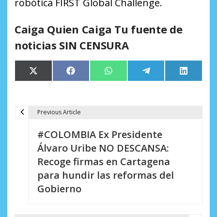
robótica FIRST Global Challenge.
Caiga Quien Caiga Tu fuente de
noticias SIN CENSURA
Compartir
Compartir
Compartir
Compartir
Comparti
X
Facebook
WhatsApp
Telegram
LinkedIn
en
en
en
en
en
(Twitter)
Previous Article
N
#COLOMBIA Ex Presidente
a
Álvaro Uribe NO DESCANSA:
v
Recoge firmas en Cartagena
e
para hundir las reformas del
Gobierno
g
a