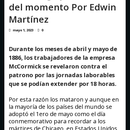
Binance despliega su tarjeta en Venezuela en un mercado
del momento Por Edwin
impulsado por el auge de...
agosto 6, 2026
Martínez
mayo 1, 2023
0
Durante los meses de abril y mayo de
1886, los trabajadores de la empresa
McCormick se revelaron contra el
patrono por las jornadas laborables
que se podían extender por 18 horas.
Por esta razón los mataron y aunque en
la mayoría de los países del mundo se
adoptó el 1ero de mayo como el día
conmemorativo para recordar a los
mártires de Chicago, en Estados Unidos