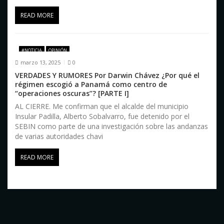
READ MORE
#NOTICIA
OPINIÓN
marzo 13, 2025
0
VERDADES Y RUMORES Por Darwin Chávez ¿Por qué el
régimen escogió a Panamá como centro de
“operaciones oscuras”? [PARTE I]
AL CIERRE. Me confirman que el alcalde del municipio
Insular Padilla, Alberto Sobalvarro, fue detenido por el
SEBIN como parte de una investigación sobre las andanzas
de varias autoridades chavi
READ MORE