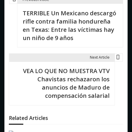
N
TERRIBLE Un Mexicano descargó
a
rifle contra familia hondureña
v
en Texas: Entre las víctimas hay
e
un niño de 9 años
g
a
Next Article
c
VEA LO QUE NO MUESTRA VTV
i
Chavistas rechazaron los
anuncios de Maduro de
ó
compensación salarial
n
d
Related Articles
e