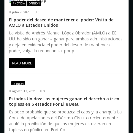
e
#NOTICIA
OPINIÓN
n
julio 9, 2020
0
t
El poder del deseo de mantener el poder: Visita de
AMLO a Estados Unidos
r
La visita de Andrés Manuel López Obrador (AMLO) a EE.
UU. ha sido un ganar – ganar para ambas administraciones
a
y deja en evidencia el poder del deseo de mantener el
poder, valga la redundancia, por p
d
a
READ MORE
s
OPINIÓN
agosto 17, 2021
0
Estados Unidos: Las mujeres ganan el derecho a ir en
topless en 6 estados Por Elle Beau
Es poco probable que se produzca el caos y la anarquía La
Corte de Apelaciones del Décimo Circuito recientemente
anuló la prohibición de que las mujeres estuvieran en
topless en público en Fort Co