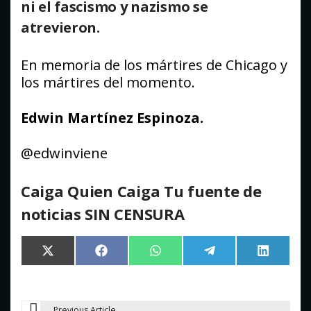
ni el fascismo y nazismo se
atrevieron.
En memoria de los mártires de Chicago y
los mártires del momento.
Edwin Martínez Espinoza.
@edwinviene
Caiga Quien Caiga Tu fuente de
noticias SIN CENSURA
Compartir
Compartir
Compartir
Compartir
Comparti
X
Facebook
WhatsApp
Telegram
LinkedIn
en
en
en
en
en
(Twitter)
Previous Article