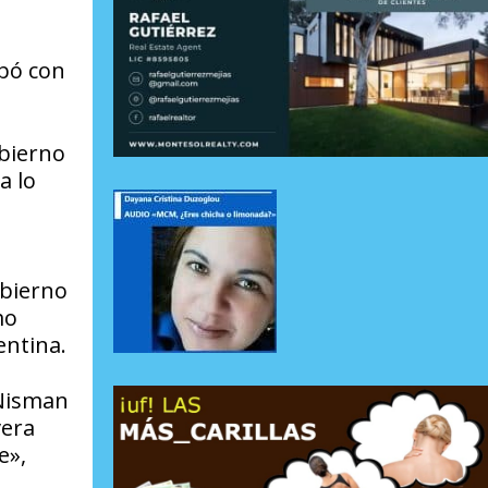
bó con
obierno
a lo
obierno
mo
entina.
 Nisman
vera
e»,