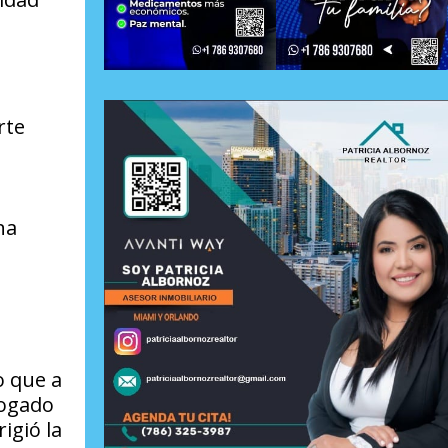
rte
na
o que a
bogado
igió la