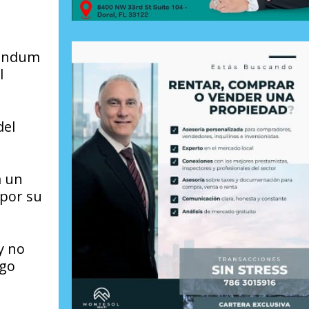
rándum
l
del
a un
 por su
y no
ego