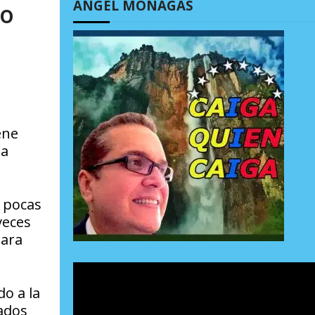
ÁNGEL MONAGAS
to
ene
la
 pocas
veces
para
o a la
ados