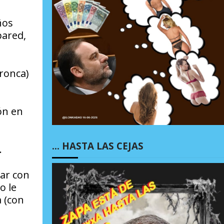
ños
pared,
bronca)
ón en
… HASTA LAS CEJAS
.
rar con
o le
 (con