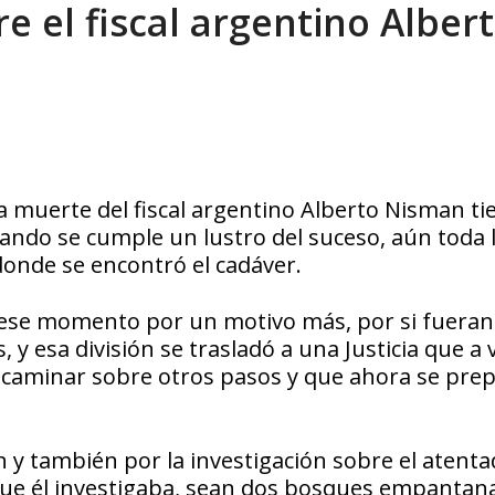
e el fiscal argentino Alber
xcusas, apagones y promesas incumplidas...
AGOSTO 6, 2026
a muerte del fiscal argentino Alberto Nisman ti
cuando se cumple un lustro del suceso, aún toda 
onde se encontró el cadáver.
ese momento por un motivo más, por si fueran
y esa división se trasladó a una Justicia que a 
 caminar sobre otros pasos y que ahora se pre
y también por la investigación sobre el atentad
que él investigaba, sean dos bosques empantan