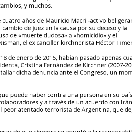
 cambios, y muchos.
 cuatro años de Mauricio Macri -activo beligera
n cambio de juez en la causa por su deceso y la
ausa de «muerte dudosa» a «homicidio» y el
Nisman, el ex canciller kirchnerista Héctor Tim
8 de enero de 2015, habían pasado apenas cu
identa, Cristina Fernández de Kirchner (2007-20
 detallar dicha denuncia ante el Congreso, un m
 que puede haber contra una persona en su país
colaboradores y a través de un acuerdo con Irá
l peor atentado terrorista de Argentina, que de
esar de que siempre se apuntó a la responsabil