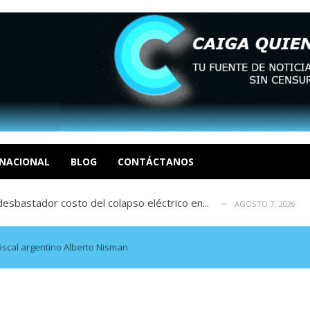
xcusas, apagones y promesas incumplidas...
AGOSTO 6, 2026
tica de derechos humanos en el Minister...
AGOSTO 6, 2026
 en un mercado impulsado por el auge de...
NACIONAL
BLOG
CONTÁCTANOS
AGOSTO 6, 2026
sbastador costo del colapso eléctrico en...
AGOSTO 7, 2026
idad? Por Dayana Cristina Duzoglou L.
AGOSTO 6, 2026
xcusas, apagones y promesas incumplidas...
AGOSTO 6, 2026
tica de derechos humanos en el Minister...
AGOSTO 6, 2026
iscal argentino Alberto Nisman
 en un mercado impulsado por el auge de...
AGOSTO 6, 2026
sbastador costo del colapso eléctrico en...
AGOSTO 7, 2026
idad? Por Dayana Cristina Duzoglou L.
AGOSTO 6, 2026