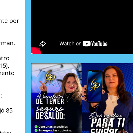
nte por
erman.
atro
15),
omento
:
n
jó 85
idad