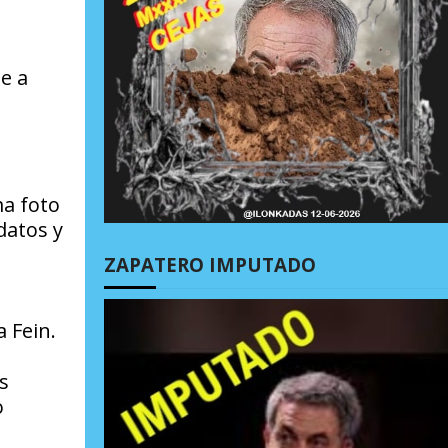
ue a
ma foto
datos y
ZAPATERO IMPUTADO
a Fein.
s
o