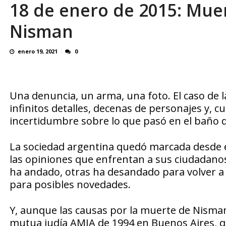
18 de enero de 2015: Muer
El último que apague la luz: 17 años de e
Nisman
enero 19, 2021
0
Una denuncia, un arma, una foto. El caso de l
infinitos detalles, decenas de personajes y, 
incertidumbre sobre lo que pasó en el baño d
La sociedad argentina quedó marcada desde 
las opiniones que enfrentan a sus ciudadanos, 
ha andado, otras ha desandado para volver a
para posibles novedades.
Y, aunque las causas por la muerte de Nisman 
mutua judía AMIA de 1994 en Buenos Aires, 