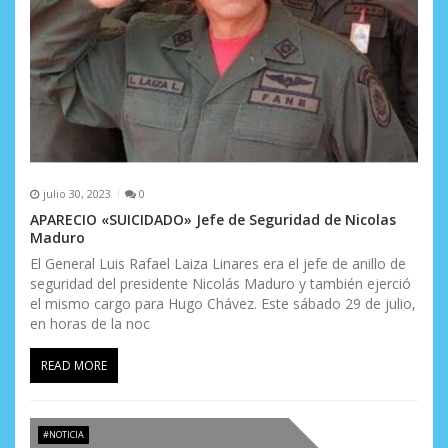
a
d
a
s
julio 30, 2023
0
APARECIO «SUICIDADO» Jefe de Seguridad de Nicolas
Maduro
El General Luis Rafael Laiza Linares era el jefe de anillo de
seguridad del presidente Nicolás Maduro y también ejerció
el mismo cargo para Hugo Chávez. Este sábado 29 de julio,
en horas de la noc
READ MORE
#NOTICIA