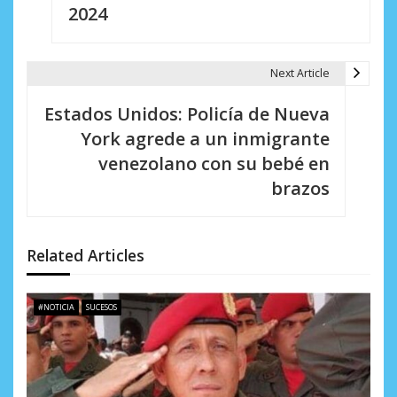
e
2024
g
a
Next Article
c
Estados Unidos: Policía de Nueva
i
York agrede a un inmigrante
venezolano con su bebé en
ó
brazos
n
d
Related Articles
e
e
#NOTICIA
SUCESOS
n
t
r