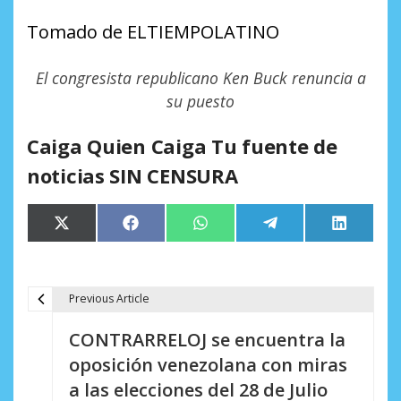
Tomado de ELTIEMPOLATINO
El congresista republicano Ken Buck renuncia a
su puesto
Caiga Quien Caiga Tu fuente de
noticias SIN CENSURA
Compartir
Compartir
Compartir
Compartir
Comparti
X
Facebook
WhatsApp
Telegram
LinkedIn
en
en
en
en
en
(Twitter)
Previous Article
N
CONTRARRELOJ se encuentra la
a
oposición venezolana con miras
v
a las elecciones del 28 de Julio