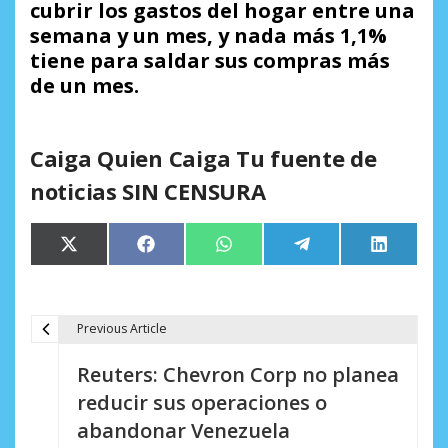
cubrir los gastos del hogar entre una
semana y un mes, y nada más 1,1%
tiene para saldar sus compras más
de un mes.
Caiga Quien Caiga Tu fuente de
noticias SIN CENSURA
Compartir
Compartir
Compartir
Compartir
Comparti
X
Facebook
WhatsApp
Telegram
LinkedIn
en
en
en
en
en
(Twitter)
Previous Article
N
Reuters: Chevron Corp no planea
a
reducir sus operaciones o
v
abandonar Venezuela