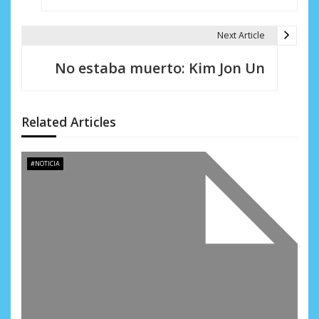
e
g
Next Article
a
No estaba muerto: Kim Jon Un
c
i
Related Articles
ó
n
#NOTICIA
d
e
e
n
t
r