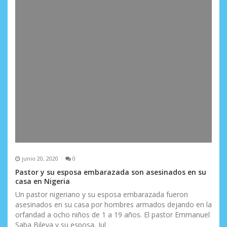
a
d
a
s
junio 20, 2020
0
Pastor y su esposa embarazada son asesinados en su
casa en Nigeria
Un pastor nigeriano y su esposa embarazada fueron
asesinados en su casa por hombres armados dejando en la
orfandad a ocho niños de 1 a 19 años. El pastor Emmanuel
Saba Bileya y su esposa, Jul