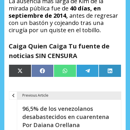
La ausencia más larga de Kim de la
mirada pública fue de
40 días, en
septiembre de 2014,
antes de regresar
con un bastón y cojeando tras una
cirugía por un quiste en el tobillo.
Caiga Quien Caiga Tu fuente de
noticias SIN CENSURA
Compartir
Compartir
Compartir
Compartir
Comparti
X
Facebook
WhatsApp
Telegram
LinkedIn
en
en
en
en
en
(Twitter)
Previous Article
N
96,5% de los venezolanos
a
desabastecidos en cuarentena
v
Por Daiana Orellana