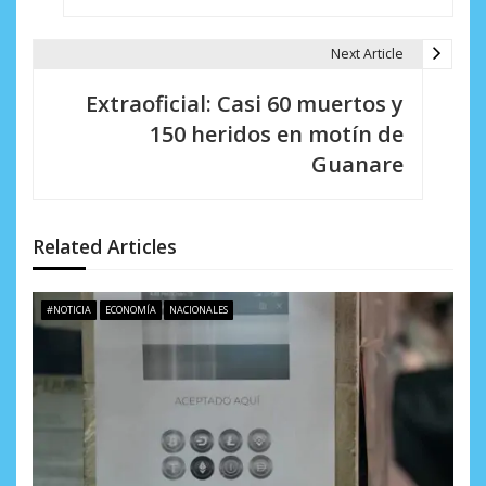
e
g
Next Article
a
Extraoficial: Casi 60 muertos y
c
150 heridos en motín de
i
Guanare
ó
n
Related Articles
d
e
#NOTICIA
ECONOMÍA
NACIONALES
e
n
t
r