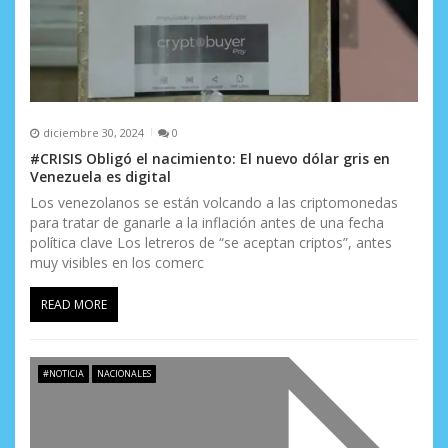
a
d
a
s
diciembre 30, 2024
0
#CRISIS Obligó el nacimiento: El nuevo dólar gris en
Venezuela es digital
Los venezolanos se están volcando a las criptomonedas
para tratar de ganarle a la inflación antes de una fecha
política clave Los letreros de “se aceptan criptos”, antes
muy visibles en los comerc
READ MORE
#NOTICIA
NACIONALES