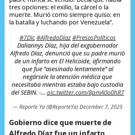
tres opciones: el exilio, la cárcel o la
muerte. Murió como siempre quiso: en
la batalla y luchando por Venezuela”.
#7Dic
#AlfredoDíaz
#PresosPolíticos
Daliannys Díaz, hija del exgobernador
Alfredo Díaz, denunció que su padre murió
de un infarto en El Helicoide, afirmando
que fue “asesinado lentamente” al
negársele la atención médica que
necesitaba mientras estaba bajo custodia
del SEBIN. -…
pic.twitter.com/8pmA0o0hR7
— Reporte Ya (@ReporteYa)
December 7, 2025
Gobierno dice que muerte de
Alfredo Díaz fue un infarto