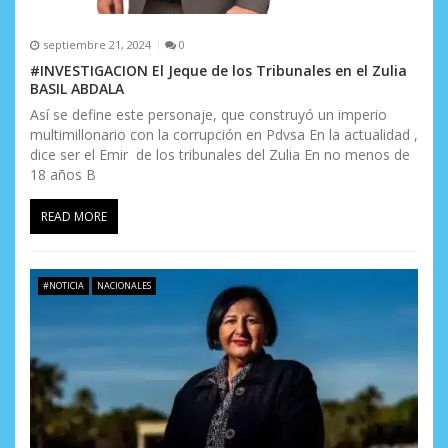
s
septiembre 21, 2024
0
#INVESTIGACION El Jeque de los Tribunales en el Zulia
BASIL ABDALA
Así se define este personaje, que construyó un imperio
multimillonario con la corrupción en Pdvsa En la actualidad ,
dice ser el Emir de los tribunales del Zulia En no menos de
18 años B
READ MORE
#NOTICIA
NACIONALES