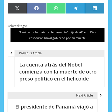
Compartir
Compartir
Compartir
Compartir
Comparti
X
Facebook
WhatsApp
Telegram
LinkedIn
en
en
en
en
en
(Twitter)
Related tags :
“A mi padre lo mataron lentamente”: hija de Alfredo Díaz
responsabiliza al gobierno por su muerte
Previous Article
N
La cuenta atrás del Nobel
a
comienza con la muerte de otro
v
preso político en el helicoide
e
g
Next Article
a
El presidente de Panamá viajó a
c