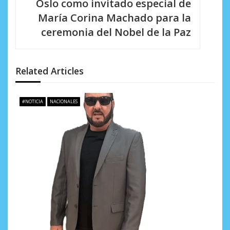
Oslo como invitado especial de
i
María Corina Machado para la
ceremonia del Nobel de la Paz
ó
n
d
Related Articles
e
#NOTICIA
NACIONALES
e
n
t
r
a
d
a