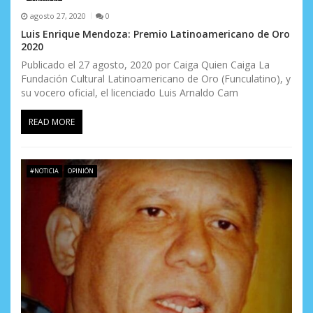
r
agosto 27, 2020
0
a
Luis Enrique Mendoza: Premio Latinoamericano de Oro
2020
d
Publicado el 27 agosto, 2020 por Caiga Quien Caiga La
a
Fundación Cultural Latinoamericano de Oro (Funculatino), y
su vocero oficial, el licenciado Luis Arnaldo Cam
s
READ MORE
#NOTICIA
OPINIÓN