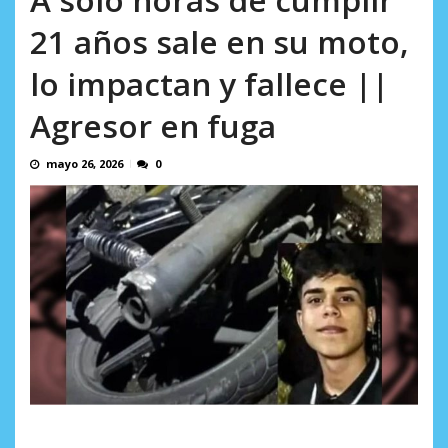
en...
AGOSTO 7, 2026
21 años sale en su moto,
lo impactan y fallece ||
Agresor en fuga
mayo 26, 2026
0