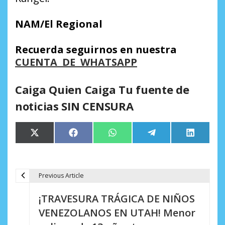
NAM/El Regional
Recuerda seguirnos en nuestra
CUENTA DE WHATSAPP
Caiga Quien Caiga Tu fuente de
noticias SIN CENSURA
Compartir
Compartir
Compartir
Compartir
Comparti
X
Facebook
WhatsApp
Telegram
LinkedIn
en
en
en
en
en
(Twitter)
Previous Article
N
¡TRAVESURA TRÁGICA DE NIÑOS
a
VENEZOLANOS EN UTAH! Menor
v