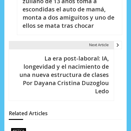
zuliano de 13 años toma a
e
escondidas el auto de mamá,
monta a dos amiguitos y uno de
g
ellos se mata tras chocar
a
c
Next Article
i
La era post-laboral: IA,
ó
longevidad y el nacimiento de
n
una nueva estructura de clases
d
Por Dayana Cristina Duzoglou
Ledo
e
e
n
Related Articles
t
#NOTICIA