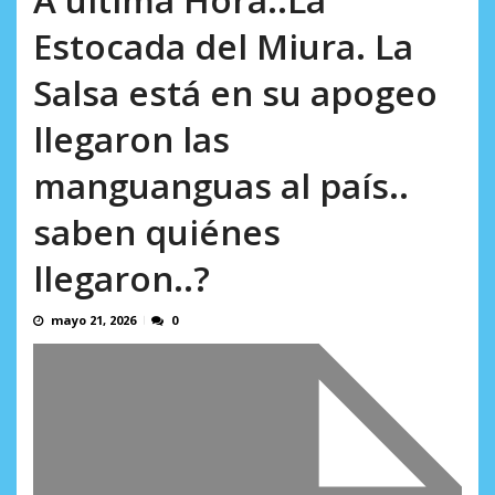
AGOSTO 8, 2026
plena y el cierre definitivo de su caso...
Estocada del Miura. La
AGOSTO 8, 2026
Salsa está en su apogeo
llegaron las
manguanguas al país..
saben quiénes
llegaron..?
mayo 21, 2026
0