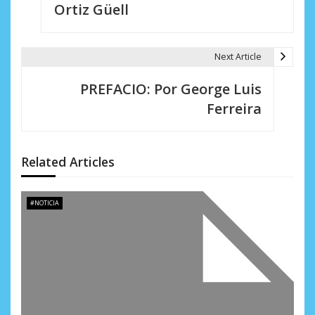
Ortiz Güell
a
c
Next Article
i
PREFACIO: Por George Luis
ó
Ferreira
n
d
Related Articles
e
e
#NOTICIA
n
t
r
a