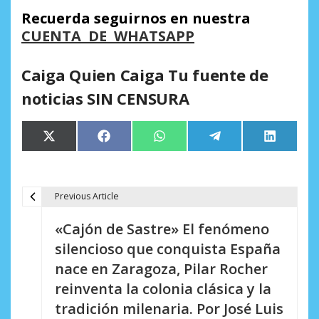
Recuerda seguirnos en nuestra
CUENTA DE WHATSAPP
Caiga Quien Caiga Tu fuente de
noticias SIN CENSURA
Compartir
Compartir
Compartir
Compartir
Comparti
X
Facebook
WhatsApp
Telegram
LinkedIn
en
en
en
en
en
(Twitter)
Previous Article
N
«Cajón de Sastre» El fenómeno
a
silencioso que conquista España
v
nace en Zaragoza, Pilar Rocher
e
reinventa la colonia clásica y la
tradición milenaria. Por José Luis
g