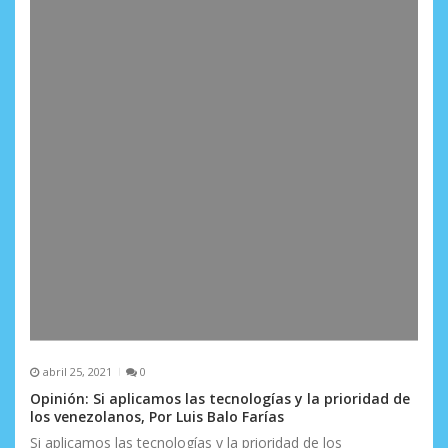
d
a
s
abril 25, 2021
0
Opinión: Si aplicamos las tecnologías y la prioridad de
los venezolanos, Por Luis Balo Farías
Si aplicamos las tecnologías y la prioridad de los