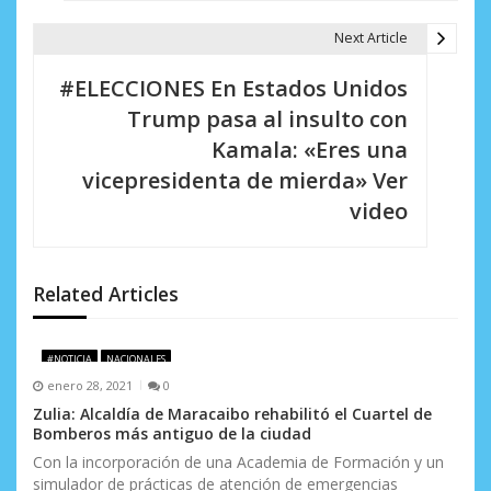
e
Next Article
g
#ELECCIONES En Estados Unidos
a
Trump pasa al insulto con
c
Kamala: «Eres una
i
vicepresidenta de mierda» Ver
video
ó
n
d
Related Articles
e
#NOTICIA
NACIONALES
e
enero 28, 2021
0
n
Zulia: Alcaldía de Maracaibo rehabilitó el Cuartel de
Bomberos más antiguo de la ciudad
t
Con la incorporación de una Academia de Formación y un
simulador de prácticas de atención de emergencias