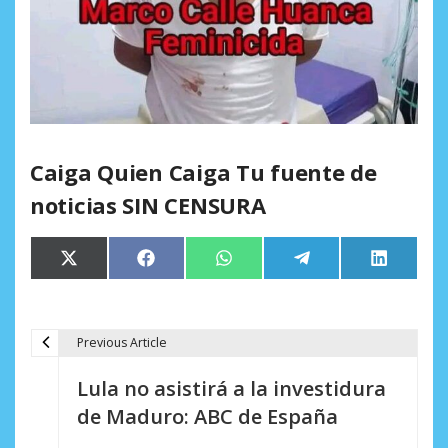
Caiga Quien Caiga Tu fuente de
noticias SIN CENSURA
Compartir
Compartir
Compartir
Compartir
Comparti
X
Facebook
WhatsApp
Telegram
LinkedIn
en
en
en
en
en
(Twitter)
Previous Article
N
Lula no asistirá a la investidura
a
de Maduro: ABC de España
v