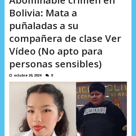
incumplidas...
AGOSTO 6, 2026
Bolivia: Mata a
puñaladas a su
compañera de clase Ver
Vídeo (No apto para
personas sensibles)
octubre 20, 2024
0