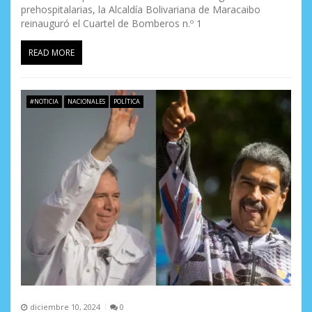
r
prehospitalarias, la Alcaldía Bolivariana de Maracaibo
a
reinauguró el Cuartel de Bomberos n.º 1
d
READ MORE
a
s
#NOTICIA
NACIONALES
POLÍTICA
diciembre 10, 2024
0