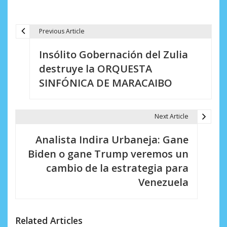
Previous Article
N
Insólito Gobernación del Zulia
a
destruye la ORQUESTA
v
SINFÓNICA DE MARACAIBO
e
g
Next Article
a
Analista Indira Urbaneja: Gane
c
Biden o gane Trump veremos un
i
cambio de la estrategia para
Venezuela
ó
n
d
Related Articles