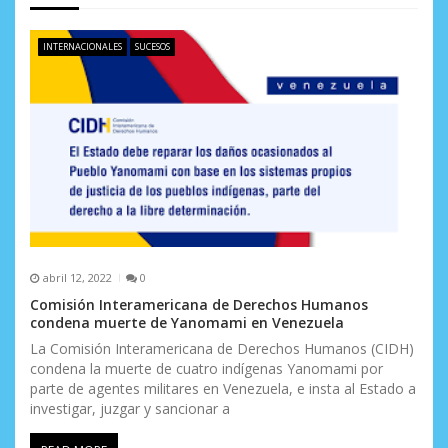
e
INTERNACIONALES
SUCESOS
e
n
t
r
a
d
a
abril 12, 2022
0
Comisión Interamericana de Derechos Humanos
s
condena muerte de Yanomami en Venezuela
La Comisión Interamericana de Derechos Humanos (CIDH)
condena la muerte de cuatro indígenas Yanomami por
parte de agentes militares en Venezuela, e insta al Estado a
investigar, juzgar y sancionar a