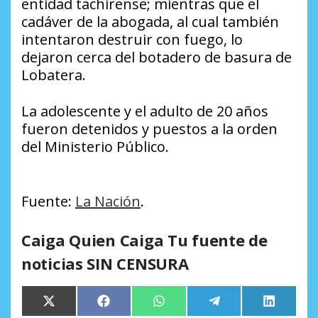
entidad tachirense; mientras que el
cadáver de la abogada, al cual también
intentaron destruir con fuego, lo
dejaron cerca del botadero de basura de
Lobatera.
La adolescente y el adulto de 20 años
fueron detenidos y puestos a la orden
del Ministerio Público.
Fuente:
La Nación
.
Caiga Quien Caiga Tu fuente de
noticias SIN CENSURA
Compartir
Compartir
Compartir
Compartir
Comparti
X
Facebook
WhatsApp
Telegram
LinkedIn
en
en
en
en
en
(Twitter)