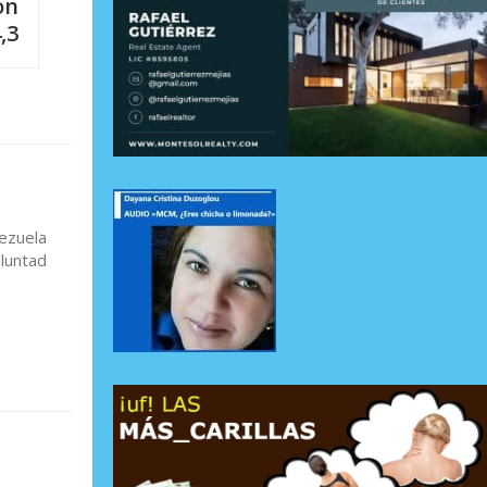
on
,3
ezuela
oluntad