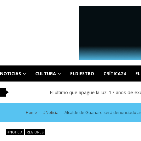
Skip
Skip
to
to
navigation
content
CaigaQuienCaiga.net
Tu fuente de noticias SIN CENSURA
OVP denunció 15 años de violación sistemá
Binance despliega su tarjeta en Venezuela
El estremecedor VIDEO del doble terremot
NOTICIAS
CULTURA
ELDIESTRO
CRÍTICA24
EL
¿Quién controlará la memoria de la human
El último que apague la luz: 17 años de e
OVP denunció 15 años de violación sistemá
Binance despliega su tarjeta en Venezuela
Home
#Noticia
Alcalde de Guanare será denunciado ant
El estremecedor VIDEO del doble terremot
¿Quién controlará la memoria de la human
#NOTICIA
REGIONES
El último que apague la luz: 17 años de e