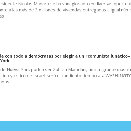
residente Nicolás Maduro se ha vanagloriado en diversas oportun
anto a las más de 3 millones de viviendas entregadas a igual núm
as
a con todo a demócratas por elegir a un «comunista lunático»
 York
e de Nueva York podría ser Zohran Mamdani, un inmigrante musul
estino y crítico de Israel; será el candidato demócrata WASHING
tados