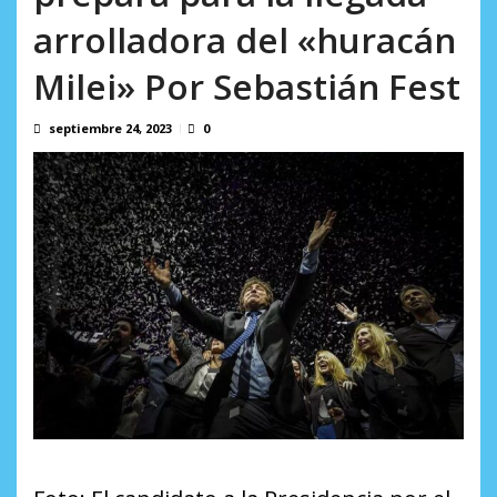
Binance despliega su tarjeta en Venezuela en un mercado
arrolladora del «huracán
impulsado por el auge de...
agosto 6, 2026
Milei» Por Sebastián Fest
septiembre 24, 2023
0