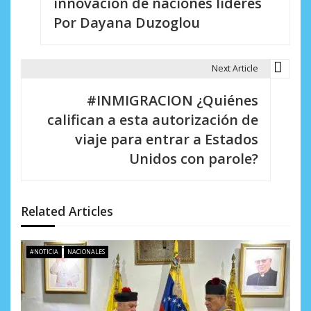
innovación de naciones líderes
e
Por Dayana Duzoglou
g
a
Next Article
c
#INMIGRACION ¿Quiénes
i
califican a esta autorización de
viaje para entrar a Estados
ó
Unidos con parole?
n
d
Related Articles
e
e
#NOTICIA
NACIONALES
n
t