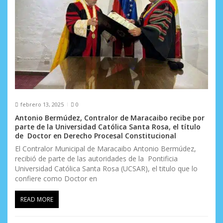
r
a
d
a
s
febrero 13, 2025
0
Antonio Bermúdez, Contralor de Maracaibo recibe por
parte de la Universidad Católica Santa Rosa, el título
de Doctor en Derecho Procesal Constitucional
El Contralor Municipal de Maracaibo Antonio Bermúdez,
recibió de parte de las autoridades de la Pontificia
Universidad Católica Santa Rosa (UCSAR), el titulo que lo
confiere como Doctor en
READ MORE