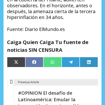
observadores. En el horizonte, antes o
después, la amenaza cierta de la tercera
hiperinflación en 34 años.
Fuente: Diario ElMundo.es
Caiga Quien Caiga Tu fuente de
noticias SIN CENSURA
Compartir
Compartir
Compartir
Compartir
Comparti
X
Facebook
WhatsApp
Telegram
LinkedIn
en
en
en
en
en
(Twitter)
Previous Article
N
#OPINION El desafío de
a
Latinoamérica: Emular la
v