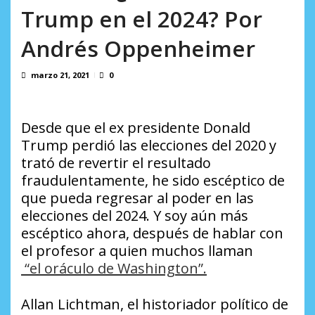
AGOSTO 5, 2026
Rodeo I por la libertad inmediata de l...
Trump en el 2024? Por
AGOSTO 5, 2026
Andrés Oppenheimer
marzo 21, 2021
0
Desde que el ex presidente Donald
Trump perdió las elecciones del 2020 y
trató de revertir el resultado
fraudulentamente, he sido escéptico de
que pueda regresar al poder en las
elecciones del 2024. Y soy aún más
escéptico ahora, después de hablar con
el profesor a quien muchos llaman
“el oráculo de Washington”.
Allan Lichtman, el historiador político de