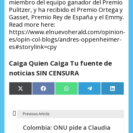
miembro del equipo ganador del Premio
Pulitzer, y ha recibido el Premio Ortega y
Gasset, Premio Rey de España y el Emmy.
Read more here:
https://www.elnuevoherald.com/opinion-
es/opin-col-blogs/andres-oppenheimer-
es#storylink=cpy
Caiga Quien Caiga Tu fuente de
noticias SIN CENSURA
Compartir
Compartir
Compartir
Compartir
Comparti
X
Facebook
WhatsApp
Telegram
LinkedIn
en
en
en
en
en
(Twitter)
Previous Article
N
Colombia: ONU pide a Claudia
a