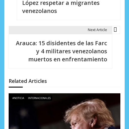
López respetar a migrantes
v
venezolanos
e
g
Next Article
a
Arauca: 15 disidentes de las Farc
c
y 4 militares venezolanos
i
muertos en enfrentamiento
ó
n
Related Articles
d
e
#NOTICIA
INTERNACIONALES
e
n