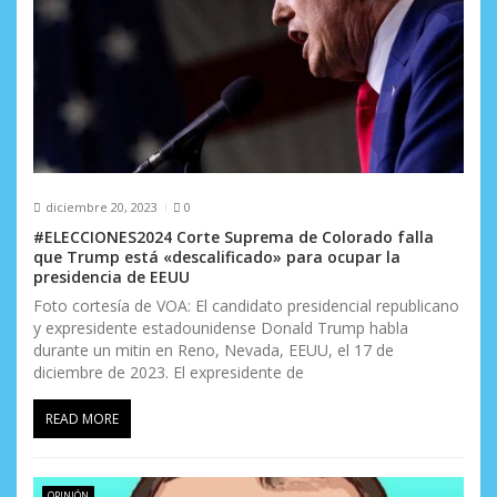
t
r
a
d
a
s
diciembre 20, 2023
0
#ELECCIONES2024 Corte Suprema de Colorado falla
que Trump está «descalificado» para ocupar la
presidencia de EEUU
Foto cortesía de VOA: El candidato presidencial republicano
y expresidente estadounidense Donald Trump habla
durante un mitin en Reno, Nevada, EEUU, el 17 de
diciembre de 2023. El expresidente de
READ MORE
OPINIÓN