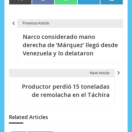
en
en
en
en
en
(Twitter)
Previous Article
N
Narco considerado mano
a
derecha de ‘Márquez’ llegó desde
v
Venezuela y lo delataron
e
g
Next Article
a
Productor perdió 15 toneladas
c
de remolacha en el Táchira
i
ó
Related Articles
n