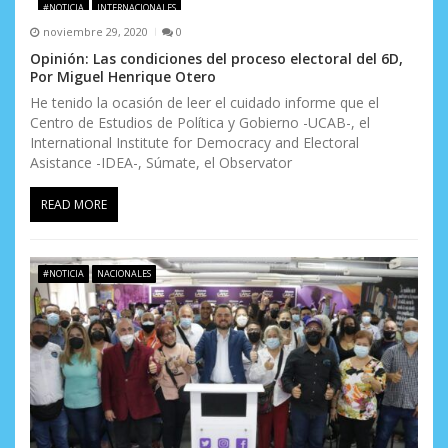
d
#NOTICIA
INTERNACIONALES
noviembre 29, 2020
0
e
Opinión: Las condiciones del proceso electoral del 6D,
e
Por Miguel Henrique Otero
He tenido la ocasión de leer el cuidado informe que el
n
Centro de Estudios de Política y Gobierno -UCAB-, el
International Institute for Democracy and Electoral
t
Asistance -IDEA-, Súmate, el Observator
r
READ MORE
a
d
#NOTICIA
NACIONALES
a
s