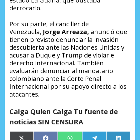
estado La Guaira, que buscaba
derrocarlo.
Por su parte, el canciller de
Venezuela,
Jorge Arreaza,
anunció que
tienen previsto denunciar la invasión
descubierta ante las Naciones Unidas y
acusar a Duque y Trump de violar el
derecho internacional. También
evaluarán denunciar al mandatario
colombiano ante la Corte Penal
Internacional por su apoyo directo a los
atacantes.
Caiga Quien Caiga Tu fuente de
noticias SIN CENSURA
Compartir
Compartir
Compartir
Compartir
Comparti
X
Facebook
WhatsApp
Telegram
LinkedIn