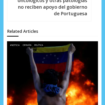
i
oncológicos y otras patologías
no reciben apoyo del gobierno
ó
de Portuguesa
n
d
Related Articles
e
e
#NOTICIA
OPINIÓN
POLÍTICA
n
t
r
a
d
a
s