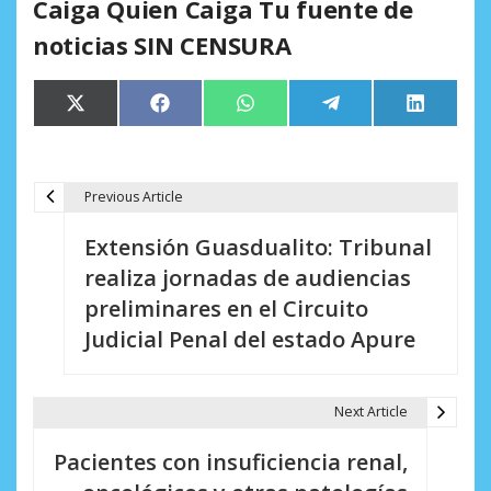
Caiga Quien Caiga Tu fuente de
noticias SIN CENSURA
Compartir
Compartir
Compartir
Compartir
Comparti
X
Facebook
WhatsApp
Telegram
LinkedIn
en
en
en
en
en
(Twitter)
Previous Article
N
Extensión Guasdualito: Tribunal
a
realiza jornadas de audiencias
v
preliminares en el Circuito
e
Judicial Penal del estado Apure
g
a
Next Article
c
Pacientes con insuficiencia renal,