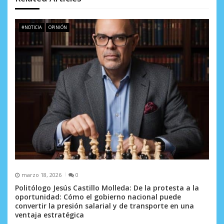
e
e
#NOTICIA
OPINIÓN
n
t
r
a
d
a
s
marzo 18, 2026
0
Politólogo Jesús Castillo Molleda: De la protesta a la
oportunidad: Cómo el gobierno nacional puede
convertir la presión salarial y de transporte en una
ventaja estratégica