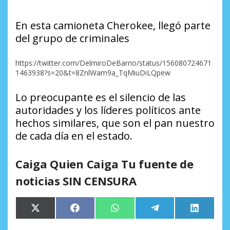
En esta camioneta Cherokee, llegó parte
del grupo de criminales
https://twitter.com/DelmiroDeBarrio/status/156080724671
1463938?s=20&t=8ZnlWam9a_TqMiuDiLQpew
Lo preocupante es el silencio de las
autoridades y los líderes políticos ante
hechos similares, que son el pan nuestro
de cada día en el estado.
Caiga Quien Caiga Tu fuente de
noticias SIN CENSURA
Compartir
Compartir
Compartir
Compartir
Comparti
X
Facebook
WhatsApp
Telegram
LinkedIn
en
en
en
en
en
(Twitter)