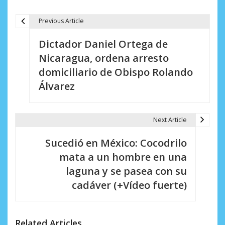
Previous Article
N
Dictador Daniel Ortega de
a
Nicaragua, ordena arresto
v
domiciliario de Obispo Rolando
e
Álvarez
g
a
Next Article
c
Sucedió en México: Cocodrilo
i
mata a un hombre en una
laguna y se pasea con su
ó
cadáver (+Vídeo fuerte)
n
d
Related Articles