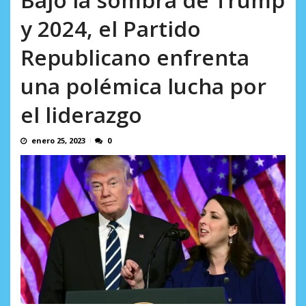
Minister...
AGOSTO 6, 2026
y 2024, el Partido
Republicano enfrenta
una polémica lucha por
el liderazgo
enero 25, 2023
0