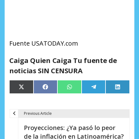
Fuente USATODAY.com
Caiga Quien Caiga Tu fuente de
noticias SIN CENSURA
Compartir
Compartir
Compartir
Compartir
Comparti
X
Facebook
WhatsApp
Telegram
LinkedIn
en
en
en
en
en
(Twitter)
Previous Article
N
Proyecciones: ¿Ya pasó lo peor
a
de la inflación en Latinoamérica?