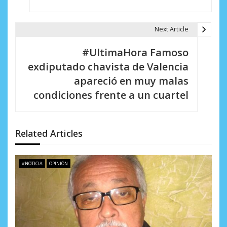
v
e
Next Article
g
#UltimaHora Famoso
a
exdiputado chavista de Valencia
c
apareció en muy malas
i
condiciones frente a un cuartel
ó
n
Related Articles
d
e
#NOTICIA
OPINIÓN
e
n
t