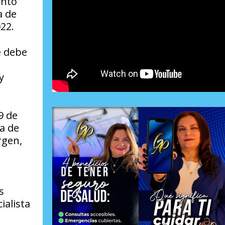
ento
a de
22.
e debe
y
9 de
a de
rgen,
s
ialista