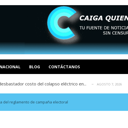
xcusas, apagones y promesas incumplidas...
AGOSTO 6, 2026
tica de derechos humanos en el Minister...
AGOSTO 6, 2026
 en un mercado impulsado por el auge de...
NACIONAL
BLOG
CONTÁCTANOS
AGOSTO 6, 2026
sbastador costo del colapso eléctrico en...
AGOSTO 7, 2026
idad? Por Dayana Cristina Duzoglou L.
AGOSTO 6, 2026
xcusas, apagones y promesas incumplidas...
AGOSTO 6, 2026
tica de derechos humanos en el Minister...
AGOSTO 6, 2026
a del reglamento de campaña electoral
 en un mercado impulsado por el auge de...
AGOSTO 6, 2026
sbastador costo del colapso eléctrico en...
AGOSTO 7, 2026
idad? Por Dayana Cristina Duzoglou L.
AGOSTO 6, 2026