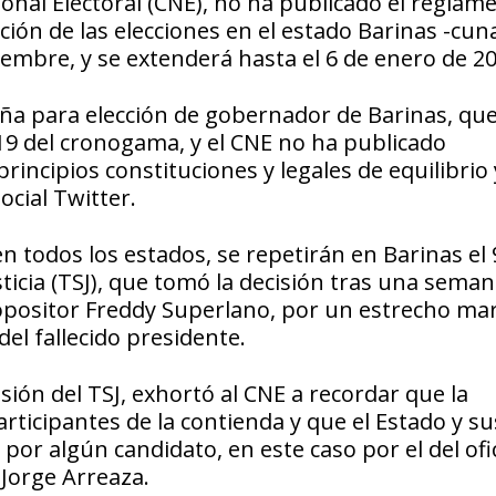
nal Electoral (CNE), no ha publicado el reglam
ción de las elecciones en el estado Barinas -cun
mbre, y se extenderá hasta el 6 de enero de 20
paña para elección de gobernador de Barinas, qu
 19 del cronogama, y el CNE no ha publicado
rincipios constituciones y legales de equilibrio 
ocial Twitter.
n todos los estados, se repetirán en Barinas el 
icia (TSJ), que tomó la decisión tras una seman
opositor Freddy Superlano, por un estrecho ma
del fallecido presidente.
sión del TSJ, exhortó al CNE a recordar que la
ticipantes de la contienda y que el Estado y su
por algún candidato, en este caso por el del ofic
 Jorge Arreaza.