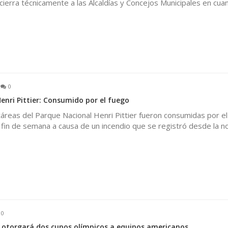
 cierra técnicamente a las Alcaldías y Concejos Municipales en cuan
0
enri Pittier: Consumido por el fuego
áreas del Parque Nacional Henri Pittier fueron consumidas por el
fin de semana a causa de un incendio que se registró desde la n
0
0
l otorgará dos cupos olímpicos a equipos americanos