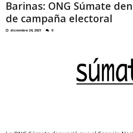
Barinas: ONG Súmate den
El último que apague la luz: 17 años de e
de campaña electoral
diciembre 24, 2021
0