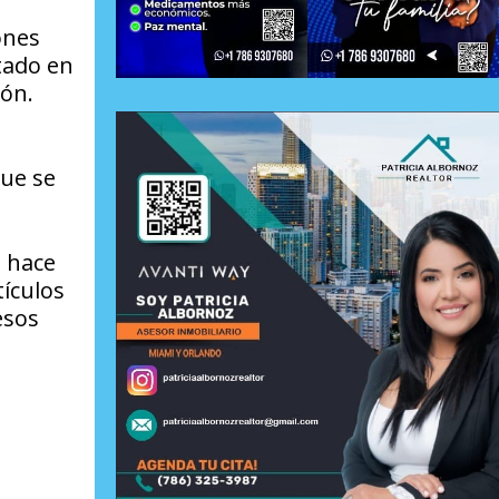
ones
tado en
ión.
que se
o hace
ículos
esos