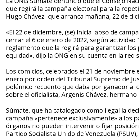
La ONG Súmate denunció que el Consejo Nacio
que regirá la campaña electoral para la repeti
Hugo Chávez- que arranca mañana, 22 de dicie
«El 22 de diciembre, (se) inicia lapso de cam
cerrar el 6 de enero de 2022, según actividad
reglamento que la regirá para garantizar los p
equidad», dijo la ONG en su cuenta en la red s
Los comicios, celebrados el 21 de noviembre e
enero por orden del Tribunal Supremo de Just
polémico recuento que daba por ganador al 
sobre el oficialista, Argenis Chávez, hermano 
Súmate, que ha catalogado como ilegal la deci
campaña «pertenece exclusivamente» a los par
órganos no pueden intervenir o fijar posición 
Partido Socialista Unido de Venezuela (PSUV),