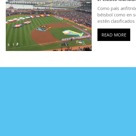
r
Como país anfitri
a
béisbol como en s
estén clasificados
d
READ MORE
a
s