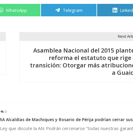
Compartir
Compartir
Compa
WhatsApp
Telegram
Linked
en
en
en
Next Arti
Asamblea Nacional del 2015 plant
reforma el estatuto que rige 
transición: Otorgar más atribucion
a Guai
0
A Alcaldías de Machiques y Rosario de Périja podrían cerrar sus
 Ley que discute la AN: Podrán cercenarse “todas nuestras garant