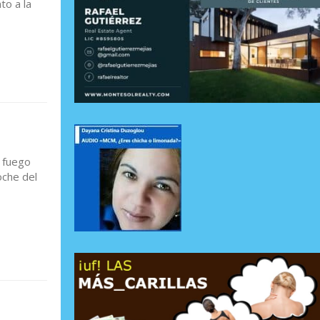
to a la
 fuego
oche del