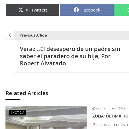
Compartir
Compartir
X (Twitter)
Facebook
en
en
Previous Article
N
Veraz…El desespero de un padre sin
a
saber el paradero de su hija, Por
Robert Alvarado
v
e
Related Articles
g
septiembre 8, 2022
a
#NOTICIA
ZULIA: ÚLTIMA HOR
Gracias a la nueva
c