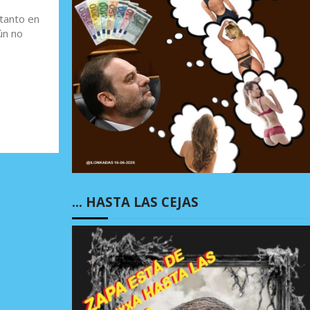
tanto en
ún no
… HASTA LAS CEJAS