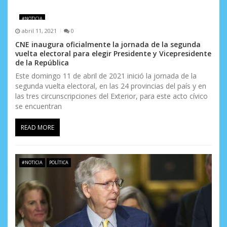
d
e
#NOTICIA
abril 11, 2021
0
e
CNE inaugura oficialmente la jornada de la segunda
vuelta electoral para elegir Presidente y Vicepresidente
n
de la República
t
Este domingo 11 de abril de 2021 inició la jornada de la
segunda vuelta electoral, en las 24 provincias del país y en
r
las tres circunscripciones del Exterior, para este acto cívico
se encuentran
a
READ MORE
d
a
#NOTICIA
POLÍTICA
s