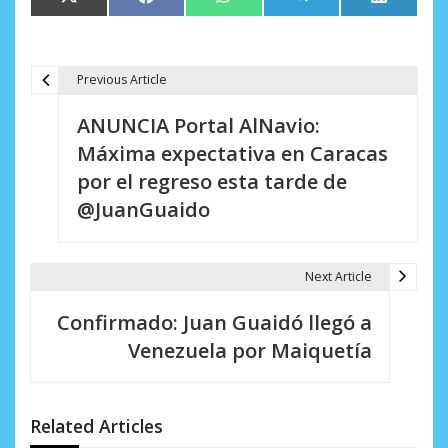
X
Facebook
WhatsApp
Telegram
LinkedIn
en
en
en
en
en
(Twitter)
Previous Article
N
ANUNCIA Portal AlNavio:
a
Máxima expectativa en Caracas
v
por el regreso esta tarde de
e
@JuanGuaido
g
a
Next Article
c
Confirmado: Juan Guaidó llegó a
i
Venezuela por Maiquetía
ó
n
Related Articles