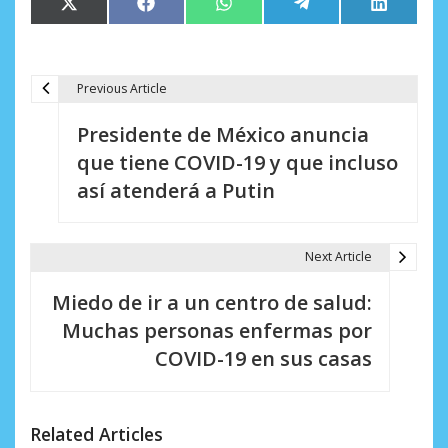
Compartir
Compartir
Compartir
Compartir
Comparti
X
Facebook
WhatsApp
Telegram
LinkedIn
en
en
en
en
en
(Twitter)
Previous Article
N
Presidente de México anuncia
a
que tiene COVID-19 y que incluso
v
así atenderá a Putin
e
g
Next Article
a
Miedo de ir a un centro de salud:
c
Muchas personas enfermas por
i
COVID-19 en sus casas
ó
n
Related Articles