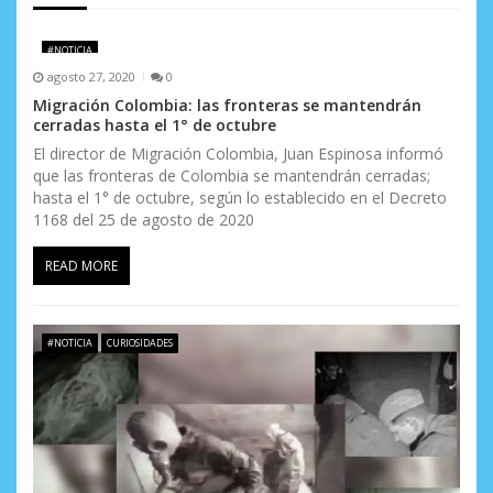
d
e
#NOTICIA
agosto 27, 2020
0
e
Migración Colombia: las fronteras se mantendrán
cerradas hasta el 1° de octubre
n
El director de Migración Colombia, Juan Espinosa informó
t
que las fronteras de Colombia se mantendrán cerradas;
hasta el 1° de octubre, según lo establecido en el Decreto
r
1168 del 25 de agosto de 2020
a
READ MORE
d
a
#NOTICIA
CURIOSIDADES
s