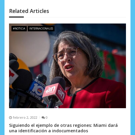
d
Related Articles
e
e
#NOTICIA
INTERNACIONALES
n
t
r
a
d
a
s
febrero 2, 2022
0
Siguiendo el ejemplo de otras regiones: Miami dará
una identificación a indocumentados