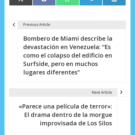
Compartir
Compartir
Compartir
Compartir
Comparti
X
Facebook
WhatsApp
Telegram
LinkedIn
en
en
en
en
en
(Twitter)
Previous Article
N
Bombero de Miami describe la
a
devastación en Venezuela: “Es
v
como el colapso del edificio en
e
Surfside, pero en muchos
lugares diferentes”
g
a
Next Article
c
i
«Parece una película de terror»:
El drama dentro de la morgue
ó
improvisada de Los Silos
n