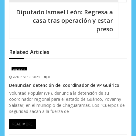
c
Diputado Ismael León: Regresa a
i
casa tras operación y estar
preso
ó
n
d
Related Articles
e
#NOTICIA
e
octubre 19, 2020
0
n
Denuncian detención del coordinador de VP Guárico
Voluntad Popular (VP), denuncia la detención de su
t
coordinador regional para el estado de Guárico, Yovanny
Salazar, en el municipio de Chaguaramas. Los "Cuerpos de
r
seguridad sacan a la fuerza de
a
READ MORE
d