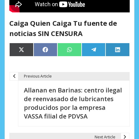
Caiga Quien Caiga Tu fuente de
noticias SIN CENSURA
Compartir
Compartir
Compartir
Compartir
Comparti
X
Facebook
WhatsApp
Telegram
LinkedIn
en
en
en
en
en
(Twitter)
Previous Article
N
Allanan en Barinas: centro ilegal
a
de reenvasado de lubricantes
v
producidos por la empresa
e
VASSA filial de PDVSA
g
a
Next Article