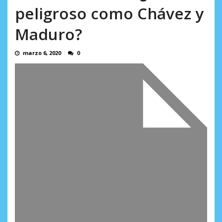
Minister...
peligroso como Chávez y
AGOSTO 6, 2026
Maduro?
marzo 6, 2020
0