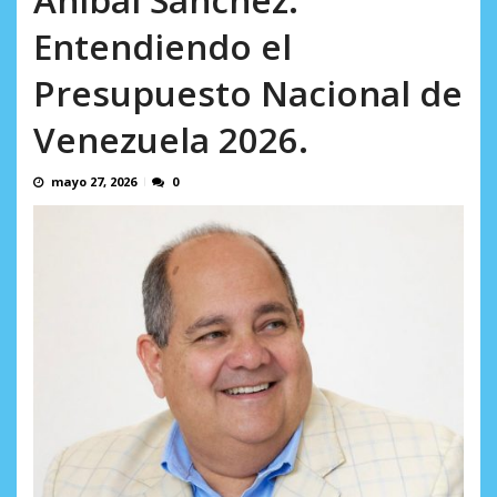
incumplidas...
AGOSTO 6, 2026
Entendiendo el
Presupuesto Nacional de
Venezuela 2026.
mayo 27, 2026
0