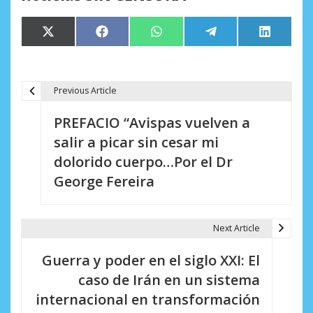
Compartir
Compartir
Compartir
Compartir
Comparti
X
Facebook
WhatsApp
Telegram
LinkedIn
en
en
en
en
en
(Twitter)
Previous Article
N
PREFACIO “Avispas vuelven a
a
salir a picar sin cesar mi
v
dolorido cuerpo…Por el Dr
e
George Fereira
g
a
Next Article
c
Guerra y poder en el siglo XXI: El
i
caso de Irán en un sistema
internacional en transformación
ó