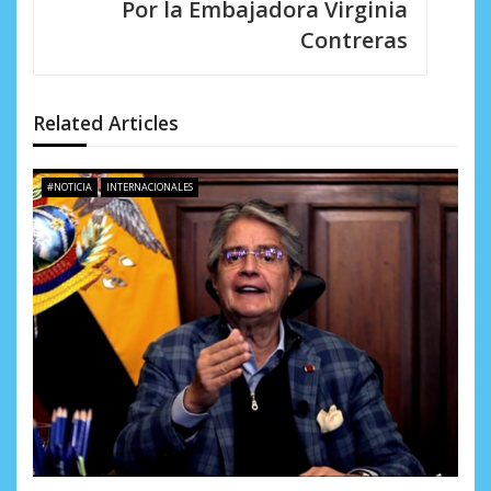
Por la Embajadora Virginia
n
Contreras
d
e
Related Articles
e
n
#NOTICIA
INTERNACIONALES
t
r
a
d
a
s