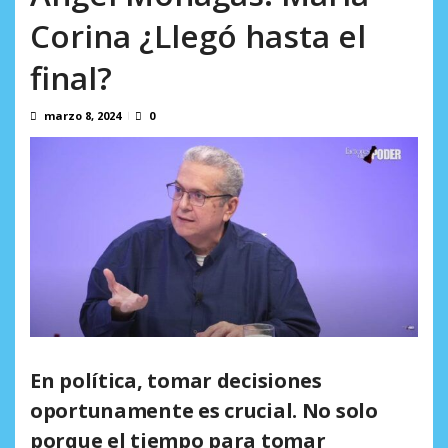
Crisis migratoria en Ceuta deja 141 fallecidos, según ONG
Corina ¿Llegó hasta el
agosto 5, 2026
final?
marzo 8, 2024
0
En política, tomar decisiones
oportunamente es crucial. No solo
porque el tiempo para tomar