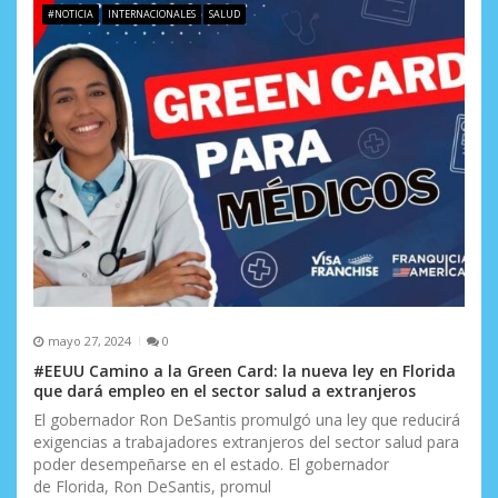
e
#NOTICIA
INTERNACIONALES
SALUD
n
t
r
a
d
a
s
mayo 27, 2024
0
#EEUU Camino a la Green Card: la nueva ley en Florida
que dará empleo en el sector salud a extranjeros
El gobernador Ron DeSantis promulgó una ley que reducirá
exigencias a trabajadores extranjeros del sector salud para
poder desempeñarse en el estado. El gobernador
de Florida, Ron DeSantis, promul