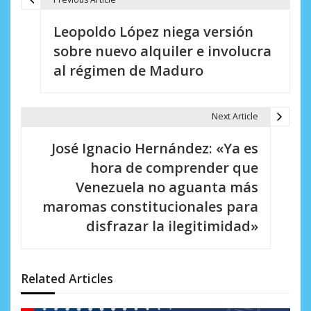
N
Leopoldo López niega versión
a
sobre nuevo alquiler e involucra
v
al régimen de Maduro
e
g
Next Article
a
José Ignacio Hernández: «Ya es
c
hora de comprender que
i
Venezuela no aguanta más
maromas constitucionales para
ó
disfrazar la ilegitimidad»
n
d
Related Articles
e