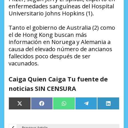
enfermedades sanguíneas del Hospital
Universitario Johns Hopkins (1).
Tanto el gobierno de Australia (2) como
el de Hong Kong buscan más
información en Noruega y Alemania a
causa del elevado número de ancianos
fallecidos poco después de ser
vacunados.
Caiga Quien Caiga Tu fuente de
noticias SIN CENSURA
Compartir
Compartir
Compartir
Compartir
Comparti
X
Facebook
WhatsApp
Telegram
LinkedIn
en
en
en
en
en
(Twitter)
Previous Article