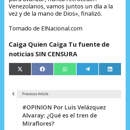
Venezolanos, vamos juntos un día a la
vez y de la mano de Dios», finalizó.
Tomado de ElNacional.com
Caiga Quien Caiga Tu fuente de
noticias SIN CENSURA
Compartir
Compartir
Compartir
Compartir
Comparti
X
Facebook
WhatsApp
Telegram
LinkedIn
en
en
en
en
en
(Twitter)
Previous Article
N
#OPINION Por Luis Velázquez
a
Alvaray: ¿Qué es el tren de
v
Miraflores?