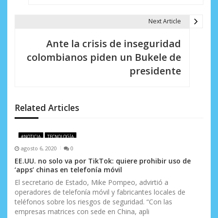
e
g
Next Article
a
Ante la crisis de inseguridad
c
colombianos piden un Bukele de
i
presidente
ó
n
Related Articles
d
e
#NOTICIA
TECNOLOGÍA
agosto 6, 2020
0
e
EE.UU. no solo va por TikTok: quiere prohibir uso de
‘apps’ chinas en telefonía móvil
n
El secretario de Estado, Mike Pompeo, advirtió a
t
operadores de telefonía móvil y fabricantes locales de
teléfonos sobre los riesgos de seguridad. “Con las
r
empresas matrices con sede en China, apli