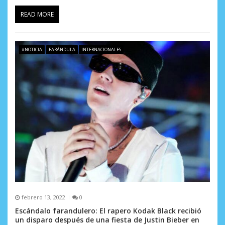
a
READ MORE
d
a
#NOTICIA
FARÁNDULA
INTERNACIONALES
s
febrero 13, 2022
0
Escándalo farandulero: El rapero Kodak Black recibió
un disparo después de una fiesta de Justin Bieber en