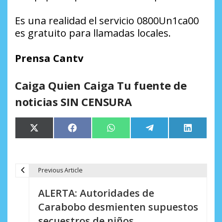
Es una realidad el servicio 0800Un1ca00
es gratuito para llamadas locales.
Prensa Cantv
Caiga Quien Caiga Tu fuente de
noticias SIN CENSURA
Compartir
Compartir
Compartir
Compartir
Comparti
X
Facebook
WhatsApp
Telegram
LinkedIn
en
en
en
en
en
(Twitter)
Previous Article
N
ALERTA: Autoridades de
a
Carabobo desmienten supuestos
v
secuestros de niños