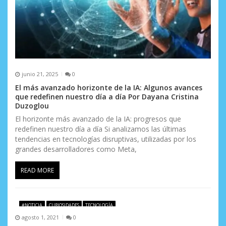
r
a
d
a
s
junio 21, 2025
0
El más avanzado horizonte de la IA: Algunos avances
que redefinen nuestro día a día Por Dayana Cristina
Duzoglou
El horizonte más avanzado de la IA: progresos que
redefinen nuestro día a día Si analizamos las últimas
tendencias en tecnologías disruptivas, utilizadas por los
grandes desarrolladores como Meta,
READ MORE
#NOTICIA
CURIOSIDADES
TECNOLOGÍA
agosto 1, 2021
0