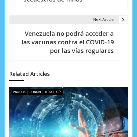
e
g
Next Article
a
Venezuela no podrá acceder a
c
las vacunas contra el COVID-19
i
por las vías regulares
ó
n
Related Articles
d
e
#NOTICIA
OPINIÓN
TECNOLOGÍA
e
n
t