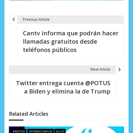
(Twitter)
Previous Article
N
Cantv informa que podrán hacer
a
llamadas gratuitos desde
v
teléfonos públicos
e
g
Next Article
a
Twitter entrega cuenta @POTUS
c
a Biden y elimina la de Trump
i
ó
Related Articles
n
d
#NOTICIA
INTERNACIONALES
SALUD