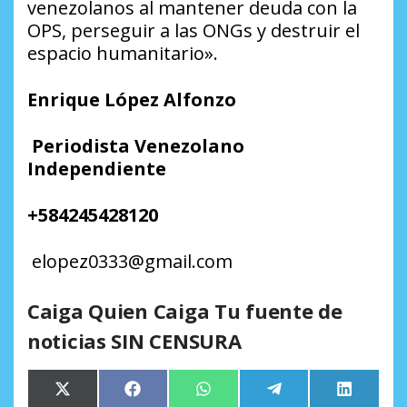
venezolanos al mantener deuda con la
OPS, perseguir a las ONGs y destruir el
espacio humanitario».
Enrique López Alfonzo
Periodista Venezolano
Independiente
+
584245428120
elopez0333
@
gmail.com
Caiga Quien Caiga Tu fuente de
noticias SIN CENSURA
Compartir
Compartir
Compartir
Compartir
Comparti
X
Facebook
WhatsApp
Telegram
LinkedIn
en
en
en
en
en