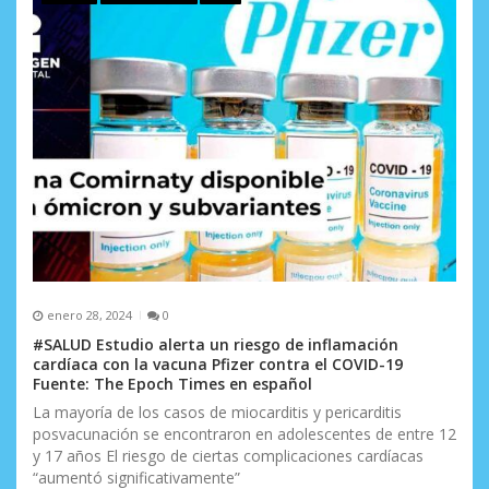
e
e
n
t
r
a
d
a
enero 28, 2024
0
s
#SALUD Estudio alerta un riesgo de inflamación
cardíaca con la vacuna Pfizer contra el COVID-19
Fuente: The Epoch Times en español
La mayoría de los casos de miocarditis y pericarditis
posvacunación se encontraron en adolescentes de entre 12
y 17 años El riesgo de ciertas complicaciones cardíacas
“aumentó significativamente”