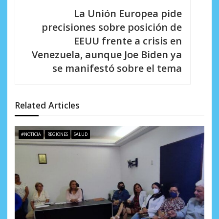
c
La Unión Europea pide
i
precisiones sobre posición de
EEUU frente a crisis en
ó
Venezuela, aunque Joe Biden ya
n
se manifestó sobre el tema
d
e
Related Articles
e
n
#NOTICIA
REGIONES
SALUD
t
r
a
d