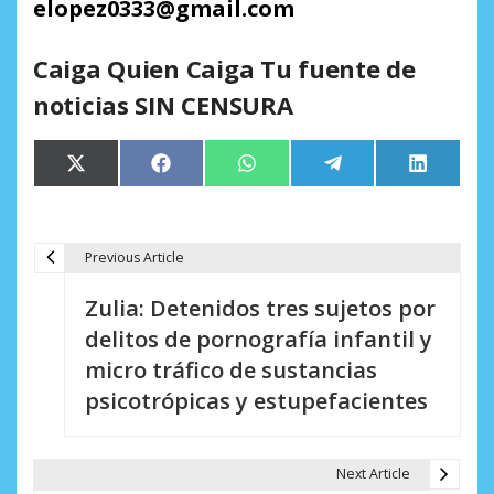
elopez0333@gmail.com
Caiga Quien Caiga Tu fuente de
noticias SIN CENSURA
Compartir
Compartir
Compartir
Compartir
Comparti
X
Facebook
WhatsApp
Telegram
LinkedIn
en
en
en
en
en
(Twitter)
Previous Article
N
Zulia: Detenidos tres sujetos por
a
delitos de pornografía infantil y
v
micro tráfico de sustancias
e
psicotrópicas y estupefacientes
g
a
Next Article