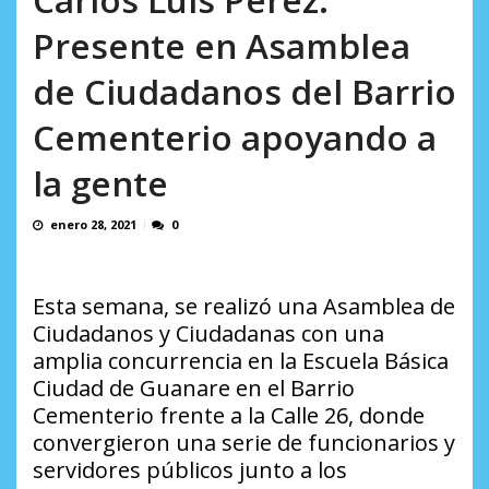
L.
excusas, apagones y promesas
OVP denunció 15 años de violación
AGOSTO 6, 2026
Presente en Asamblea
incumplidas...
sistemática de derechos humanos en el
AGOSTO 6, 2026
Minister...
de Ciudadanos del Barrio
AGOSTO 6, 2026
Cementerio apoyando a
la gente
enero 28, 2021
0
Esta semana, se realizó una Asamblea de
Ciudadanos y Ciudadanas con una
amplia concurrencia en la
E
scuela Básica
Ciudad de
G
uanare en el
Barrio
Cementerio frente a la
Calle 26, donde
convergieron una serie de funcionarios y
servidores públicos junto a los