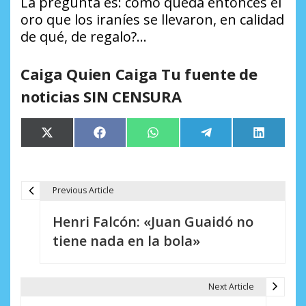
La pregunta es: cómo queda entonces el
oro que los iraníes se llevaron, en calidad
de qué, de regalo?…
Caiga Quien Caiga Tu fuente de
noticias SIN CENSURA
Compartir
Compartir
Compartir
Compartir
Comparti
X
Facebook
WhatsApp
Telegram
LinkedIn
en
en
en
en
en
(Twitter)
Previous Article
N
Henri Falcón: «Juan Guaidó no
a
tiene nada en la bola»
v
e
Next Article
g