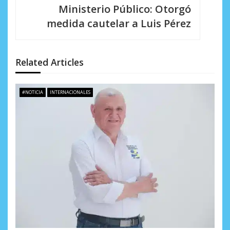
Ministerio Público: Otorgó
a
medida cautelar a Luis Pérez
c
i
Related Articles
ó
n
#NOTICIA
INTERNACIONALES
d
e
e
n
t
r
a