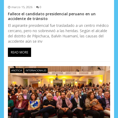
d
marzo 15, 2026
0
a
Fallece el candidato presidencial peruano en un
accidente de tránsito
s
El aspirante presidencial fue trasladado a un centro médico
cercano, pero no sobrevivió a las heridas. Según el alcalde
del distrito de Pilpichaca, Balvín Huamaní, las causas del
accidente aún se inv
READ MORE
#NOTICIA
INTERNACIONALES