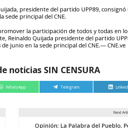
Quijada, presidente del partido UPP89, consignó
a sede principal del CNE.
promover la participación de todos y todas en lo
e, Reinaldo Quijada presidente del partido UPP
de junio en la sede principal del CNE.— CNE.ve
de noticias SIN CENSURA
Compartir
Compartir
Compa
WhatsApp
Telegram
Linked
en
en
en
Next Arti
Opinión: La Palabra del Pueblo, P