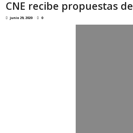
CNE recibe propuestas de 
En 8 meses «876 horas de apagones» El de
junio 29, 2020
0