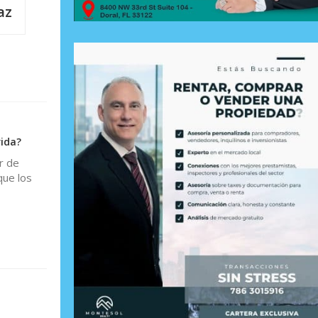
az
rida?
r de
que los