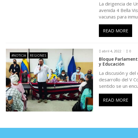
d
La dirigencia de U
avenida 4 Bella Vis
vacunas para inmu
e
READ MORE
e
n
abril 4, 2022
0
#NOTICIA
REGIONES
Bloque Parlamenta
y Educación
t
La discusión y del
desarrollo del V C
r
sentido se un enc
a
READ MORE
d
a