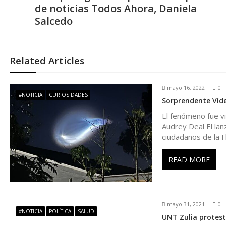
a
de noticias Todos Ahora, Daniela
Salcedo
v
e
Related Articles
g
mayo 16, 2022
0
#NOTICIA
CURIOSIDADES
Sorprendente Vídeo
a
El fenómeno fue vi
Audrey Deal El la
c
ciudadanos de la Fl
i
READ MORE
ó
mayo 31, 2021
0
n
#NOTICIA
POLÍTICA
SALUD
UNT Zulia protestó