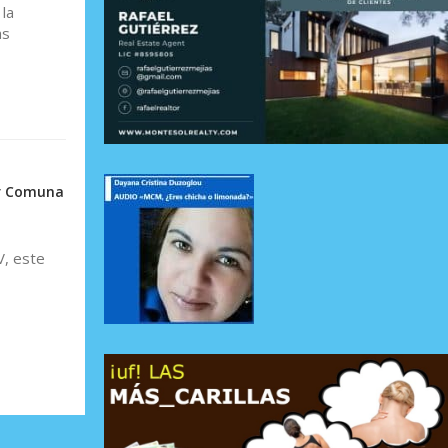
la
as
or Comuna
V, este