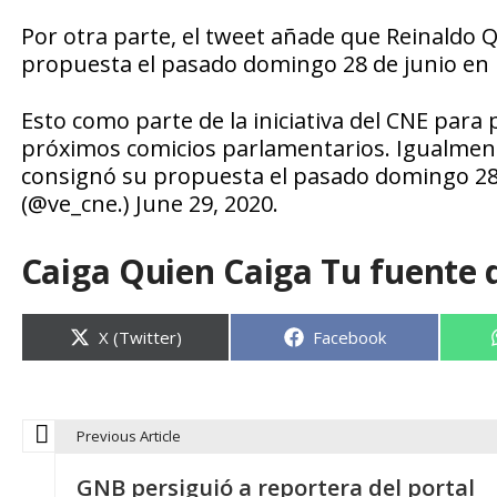
Por otra parte, el tweet añade que Reinaldo 
propuesta el pasado domingo 28 de junio en l
Esto como parte de la iniciativa del CNE para 
próximos comicios parlamentarios. Igualment
consignó su propuesta el pasado domingo 28 
(@ve_cne.) June 29, 2020.
Caiga Quien Caiga Tu fuente 
Compartir
Compartir
X (Twitter)
Facebook
en
en
Previous Article
N
GNB persiguió a reportera del portal