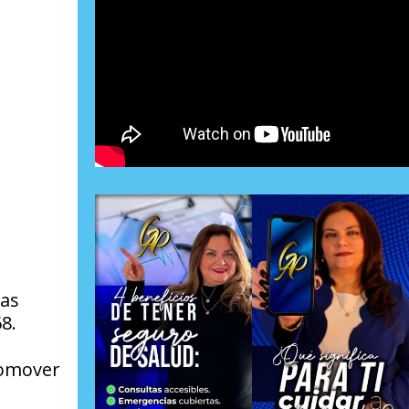
tas
68.
promover