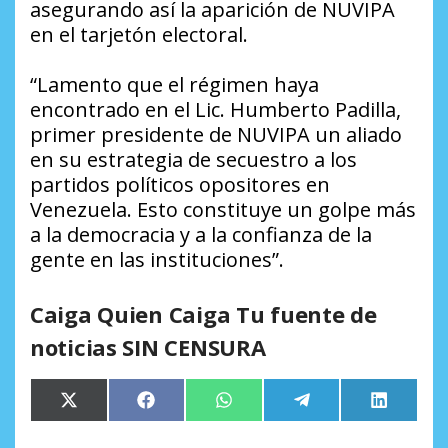
asegurando así la aparición de NUVIPA
en el tarjetón electoral.
“Lamento que el régimen haya
encontrado en el Lic. Humberto Padilla,
primer presidente de NUVIPA un aliado
en su estrategia de secuestro a los
partidos políticos opositores en
Venezuela. Esto constituye un golpe más
a la democracia y a la confianza de la
gente en las instituciones”.
Caiga Quien Caiga Tu fuente de
noticias SIN CENSURA
Compartir
Compartir
Compartir
Compartir
Comparti
X
Facebook
WhatsApp
Telegram
LinkedIn
en
en
en
en
en
(Twitter)