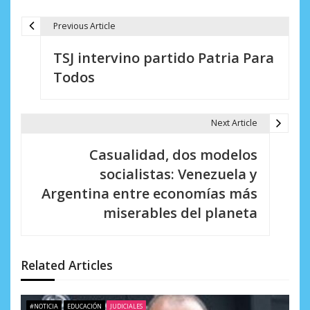
Previous Article
N
TSJ intervino partido Patria Para
a
Todos
v
e
Next Article
g
Casualidad, dos modelos
a
socialistas: Venezuela y
c
Argentina entre economías más
i
miserables del planeta
ó
n
Related Articles
d
#NOTICIA
EDUCACIÓN
JUDICIALES