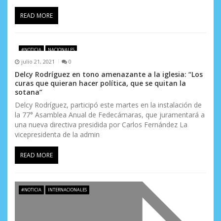
READ MORE
#NOTICIA
NACIONALES
julio 21, 2021
0
Delcy Rodríguez en tono amenazante a la iglesia: “Los
curas que quieran hacer política, que se quitan la
sotana”
Delcy Rodríguez, participó este martes en la instalación de
la 77° Asamblea Anual de Fedecámaras, que juramentará a
una nueva directiva presidida por Carlos Fernández La
vicepresidenta de la admin
READ MORE
#NOTICIA
INTERNACIONALES