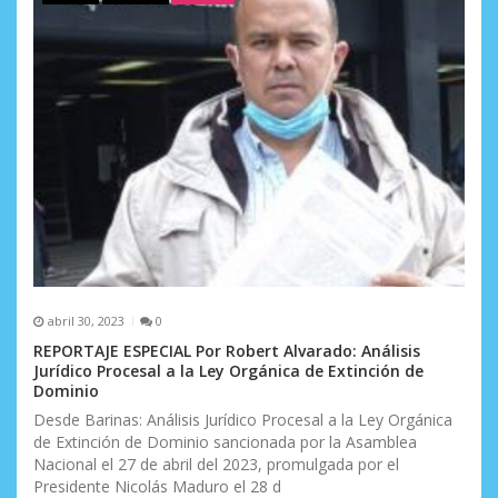
e
e
n
t
r
a
d
a
s
abril 30, 2023
0
REPORTAJE ESPECIAL Por Robert Alvarado: Análisis
Jurídico Procesal a la Ley Orgánica de Extinción de
Dominio
Desde Barinas: Análisis Jurídico Procesal a la Ley Orgánica
de Extinción de Dominio sancionada por la Asamblea
Nacional el 27 de abril del 2023, promulgada por el
Presidente Nicolás Maduro el 28 d