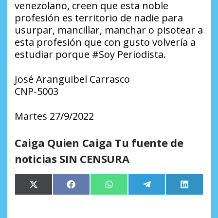
venezolano, creen que esta noble
profesión es territorio de nadie para
usurpar, mancillar, manchar o pisotear a
esta profesión que con gusto volvería a
estudiar porque #Soy Periodista.
José Aranguibel Carrasco
CNP-5003
Martes 27/9/2022
Caiga Quien Caiga Tu fuente de
noticias SIN CENSURA
Compartir
Compartir
Compartir
Compartir
Comparti
X
Facebook
WhatsApp
Telegram
LinkedIn
en
en
en
en
en
(Twitter)