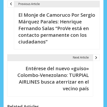
Previous Article
N
El Monje de Camoruco Por Sergio
a
Márquez Parales: Henrique
v
Fernando Salas “ProVe está en
e
contacto permanente con los
ciudadanos”
g
a
Next Article
c
i
Entérese del nuevo «guiso»
Colombo-Venezolano: TURPIAL
ó
AIRLINES busca aterrizar en el
n
vecino país
d
e
Related Articles