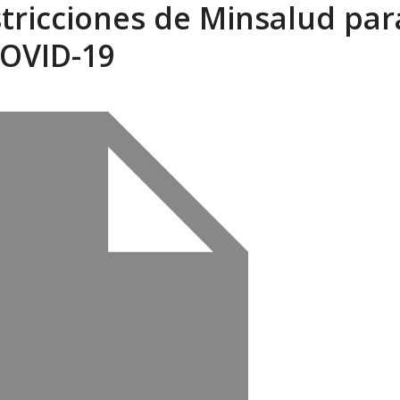
tricciones de Minsalud par
tica de derechos humanos en el Minister...
AGOSTO 6, 2026
OVID-19