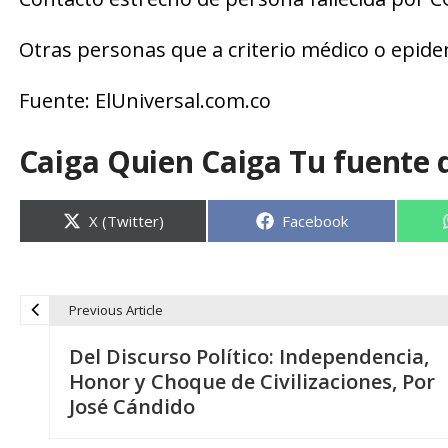
Otras personas que a criterio médico o epide
Fuente: ElUniversal.com.co
Caiga Quien Caiga Tu fuente 
Compartir
Compartir
X (Twitter)
Facebook
en
en
Previous Article
N
Del Discurso Político: Independencia,
a
Honor y Choque de Civilizaciones, Por
José Cándido
v