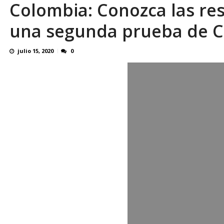
Colombia: Conozca las res
OVP denunció 15 años de violación sistemá
una segunda prueba de C
julio 15, 2020
0