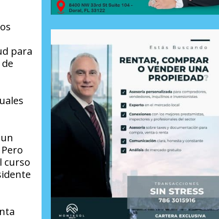
vos
ud para
 de
cuales
 un
. Pero
l curso
sidente
nta