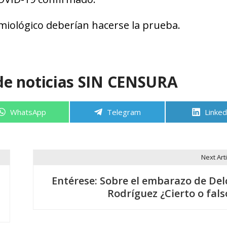
miológico deberían hacerse la prueba.
de noticias SIN CENSURA
Compartir
Compartir
Compa
WhatsApp
Telegram
Linked
en
en
en
Next Arti
Entérese: Sobre el embarazo de Del
Rodríguez ¿Cierto o fals