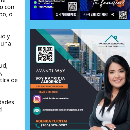
do con
po, o
ud y
e una
ud,
,
tica de
idades
d