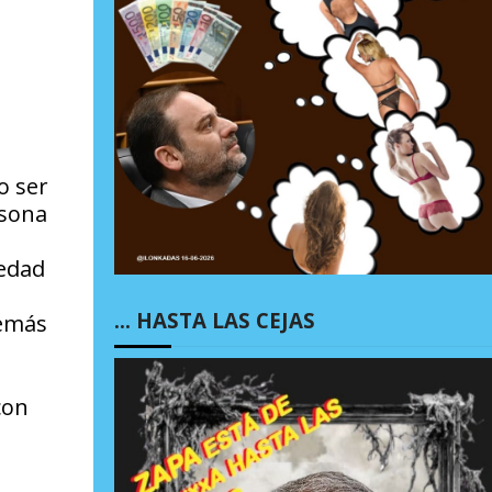
o ser
rsona
medad
… HASTA LAS CEJAS
demás
con