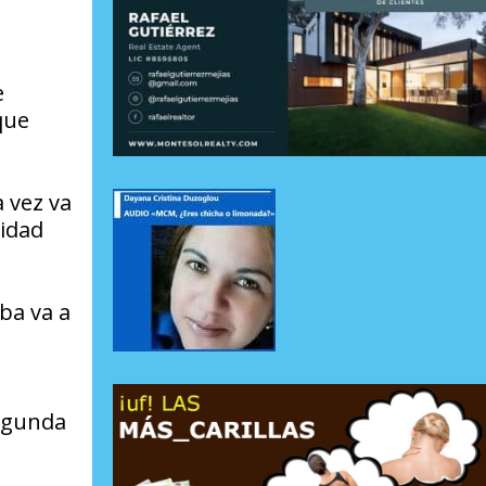
e
que
 vez va
cidad
ba va a
segunda