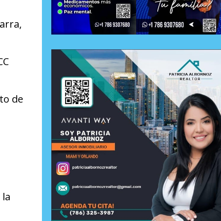
arra,
CC
to de
 la