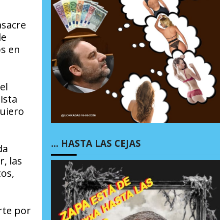
asacre
de
os en
el
ista
quiero
… HASTA LAS CEJAS
da
, las
os,
rte por