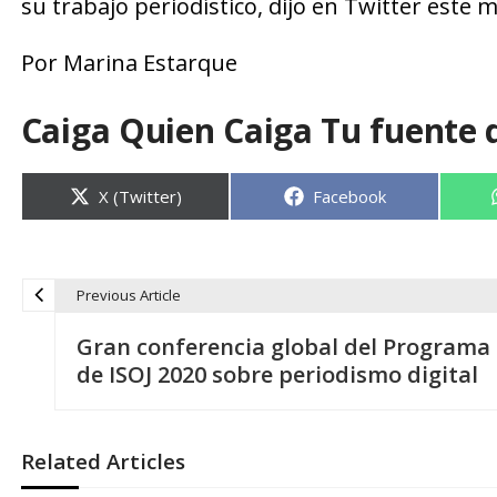
su trabajo periodístico, dijo en Twitter este
Por Marina Estarque
Caiga Quien Caiga Tu fuente 
Compartir
Compartir
X (Twitter)
Facebook
en
en
Previous Article
N
Gran conferencia global del Programa
a
de ISOJ 2020 sobre periodismo digital
v
Related Articles
e