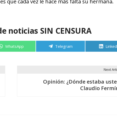
 mes que cada vez le hace más falta su hermana.
de noticias SIN CENSURA
Compartir
Compartir
Compa
WhatsApp
Telegram
Linked
en
en
en
Next Arti
Opinión: ¿Dónde estaba uste
Claudio Fermí