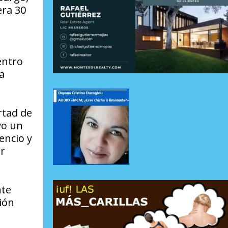
era 30
entro
a
rtad de
vo un
encio y
ir
nte
ión