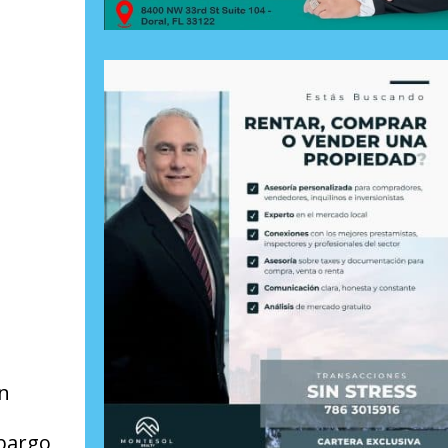
un
bargo,