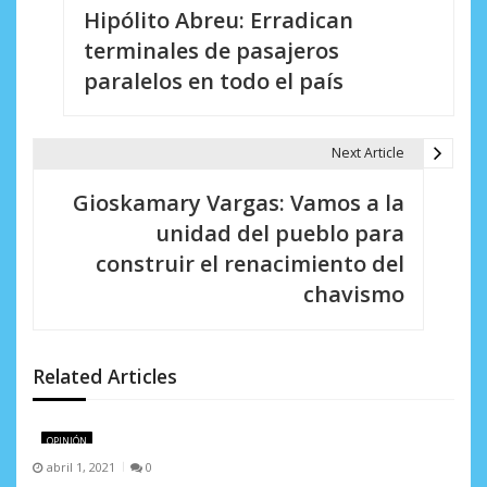
Hipólito Abreu: Erradican
a
terminales de pasajeros
v
paralelos en todo el país
e
g
Next Article
a
Gioskamary Vargas: Vamos a la
c
unidad del pueblo para
i
construir el renacimiento del
chavismo
ó
n
d
Related Articles
e
OPINIÓN
e
abril 1, 2021
0