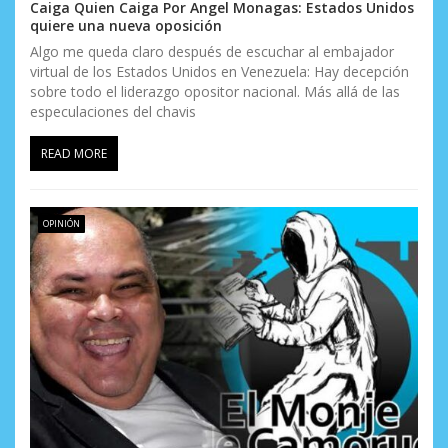
n
Caiga Quien Caiga Por Angel Monagas: Estados Unidos
quiere una nueva oposición
t
Algo me queda claro después de escuchar al embajador
virtual de los Estados Unidos en Venezuela: Hay decepción
r
sobre todo el liderazgo opositor nacional. Más allá de las
a
especulaciones del chavis
d
READ MORE
a
s
OPINIÓN