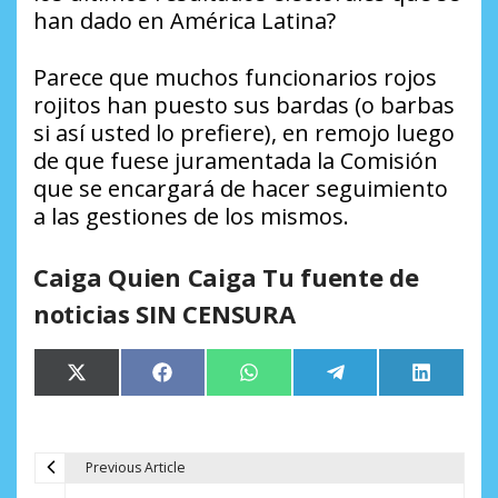
han dado en América Latina?
Parece que muchos funcionarios rojos
rojitos han puesto sus bardas (o barbas
si así usted lo prefiere), en remojo luego
de que fuese juramentada la Comisión
que se encargará de hacer seguimiento
a las gestiones de los mismos.
Caiga Quien Caiga Tu fuente de
noticias SIN CENSURA
Compartir
Compartir
Compartir
Compartir
Comparti
X
Facebook
WhatsApp
Telegram
LinkedIn
en
en
en
en
en
(Twitter)
Previous Article
N