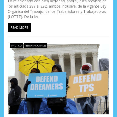
Lo relacionado con esta actividad laboral, está previsto en
los artículos 289 al 292, ambos inclusive, de la vigente Ley
Orgánica del Trabajo, de los Trabajadores y Trabajadoras
(LOTTT). De la lec
READ MORE
#NOTICIA
INTERNACIONALES