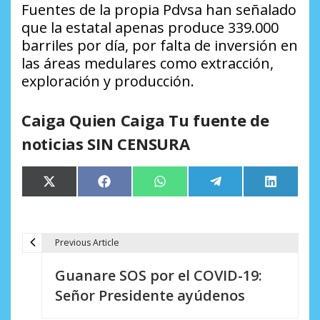
Fuentes de la propia Pdvsa han señalado
que la estatal apenas produce 339.000
barriles por día, por falta de inversión en
las áreas medulares como extracción,
exploración y producción.
Caiga Quien Caiga Tu fuente de
noticias SIN CENSURA
Compartir
Compartir
Compartir
Compartir
Comparti
X
Facebook
WhatsApp
Telegram
LinkedIn
en
en
en
en
en
(Twitter)
Previous Article
N
Guanare SOS por el COVID-19:
a
Señor Presidente ayúdenos
v