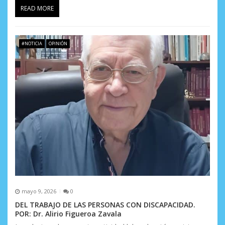
r
READ MORE
a
d
#NOTICIA
OPINIÓN
a
s
mayo 9, 2026
0
DEL TRABAJO DE LAS PERSONAS CON DISCAPACIDAD.
POR: Dr. Alirio Figueroa Zavala