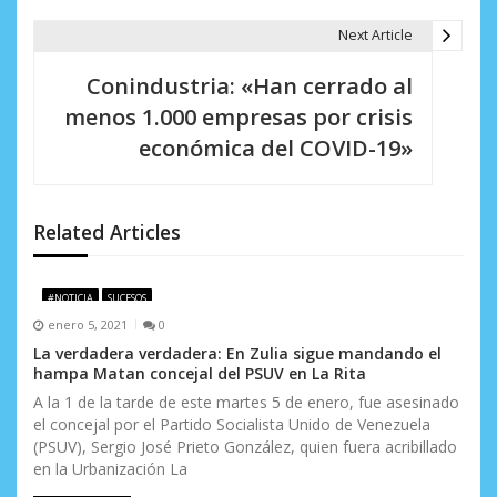
e
Next Article
g
Conindustria: «Han cerrado al
a
menos 1.000 empresas por crisis
c
económica del COVID-19»
i
ó
Related Articles
n
d
#NOTICIA
SUCESOS
enero 5, 2021
0
e
La verdadera verdadera: En Zulia sigue mandando el
e
hampa Matan concejal del PSUV en La Rita
A la 1 de la tarde de este martes 5 de enero, fue asesinado
n
el concejal por el Partido Socialista Unido de Venezuela
(PSUV), Sergio José Prieto González, quien fuera acribillado
t
en la Urbanización La