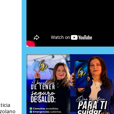
ticia
ezolano