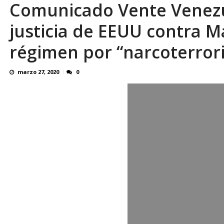
Comunicado Vente Venezu
¿QUE PROTEGES TU? Por: Miguel Ángel L
justicia de EEUU contra 
régimen por “narcoterror
marzo 27, 2020
0