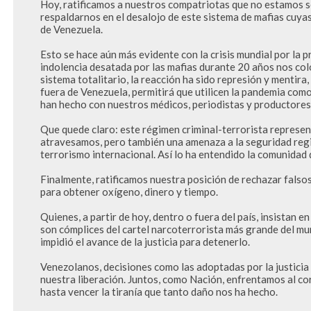
Hoy, ratificamos a nuestros compatriotas que no estamos so
respaldarnos en el desalojo de este sistema de mafias cuyas
de Venezuela.

Esto se hace aún más evidente con la crisis mundial por la 
indolencia desatada por las mafias durante 20 años nos col
sistema totalitario, la reacción ha sido represión y mentira
fuera de Venezuela, permitirá que utilicen la pandemia com
han hecho con nuestros médicos, periodistas y productores- 
Que quede claro: este régimen criminal-terrorista represe
atravesamos, pero también una amenaza a la seguridad regio
terrorismo internacional. Así lo ha entendido la comunidad 
Finalmente, ratificamos nuestra posición de rechazar falso
para obtener oxígeno, dinero y tiempo.

Quienes, a partir de hoy, dentro o fuera del país, insistan e
son cómplices del cartel narcoterrorista más grande del mund
impidió el avance de la justicia para detenerlo.

Venezolanos, decisiones como las adoptadas por la justicia 
nuestra liberación. Juntos, como Nación, enfrentamos al cor
hasta vencer la tiranía que tanto daño nos ha hecho.
