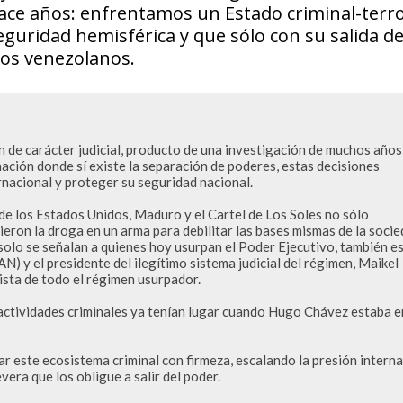
ce años: enfrentamos un Estado criminal-terro
uridad hemisférica y que sólo con su salida de
los venezolanos.
n de carácter judicial, producto de una investigación de muchos años 
ción donde sí existe la separación de poderes, estas decisiones 
rnacional y proteger su seguridad nacional.

e los Estados Unidos, Maduro y el Cartel de Los Soles no sólo 
ieron la droga en un arma para debilitar las bases mismas de la socie
solo se señalan a quienes hoy usurpan el Poder Ejecutivo, también es
) y el presidente del ilegítimo sistema judicial del régimen, Maikel 
ista de todo el régimen usurpador.

ctividades criminales ya tenían lugar cuando Hugo Chávez estaba en
 este ecosistema criminal con firmeza, escalando la presión interna 
era que los obligue a salir del poder.
