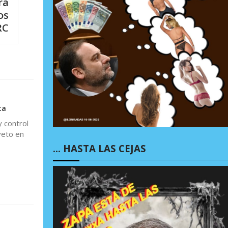
ra
os
RC
ta
y control
veto en
… HASTA LAS CEJAS