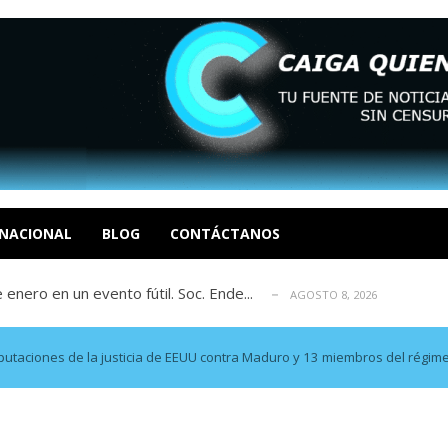
eón R
AGOSTO 8, 2026
tratégica, Realpolitik y el Desmante...
AGOSTO 8, 2026
 García
NACIONAL
BLOG
CONTÁCTANOS
AGOSTO 7, 2026
 enero en un evento fútil. Soc. Ende...
AGOSTO 8, 2026
osé Luis Centeno S
AGOSTO 8, 2026
eón R
AGOSTO 8, 2026
tratégica, Realpolitik y el Desmante...
AGOSTO 8, 2026
taciones de la justicia de EEUU contra Maduro y 13 miembros del régime
 García
AGOSTO 7, 2026
 enero en un evento fútil. Soc. Ende...
AGOSTO 8, 2026
osé Luis Centeno S
AGOSTO 8, 2026