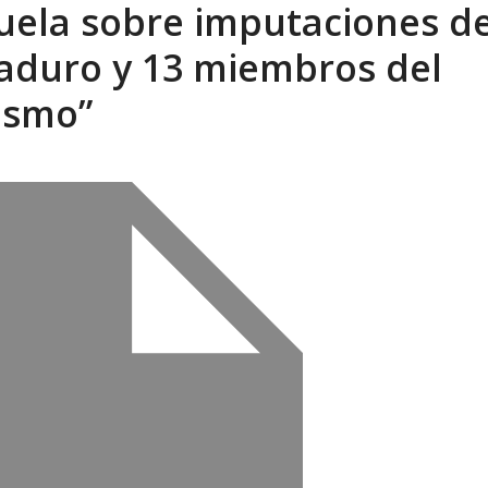
ela sobre imputaciones de
eón R
AGOSTO 8, 2026
Maduro y 13 miembros del
ismo”