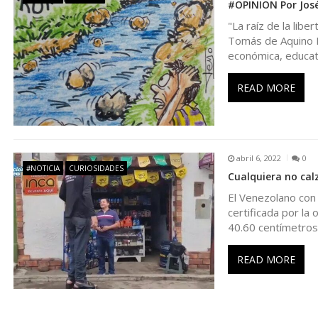
#OPINION Por José
d
"La raíz de la libe
Tomás de Aquino Lo
e
económica, educat
e
READ MORE
n
t
abril 6, 2022
0
#NOTICIA
CURIOSIDADES
Cualquiera no cal
r
El Venezolano con
certificada por la
40.60 centímetros
a
READ MORE
d
a