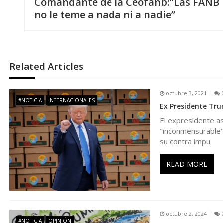
Comandante de la Ceofanb:“Las FANB
a
no le teme a nada ni a nadie”
v
e
Related Articles
g
octubre 3, 2021
#NOTICIA
INTERNACIONALES
Ex Presidente Trum
a
El expresidente as
"inconmensurable" 
c
su contra impu
i
READ MORE
ó
n
octubre 2, 2024
#NOTICIA
OPINIÓN