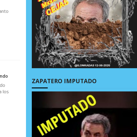
Santo
undo
ZAPATERO IMPUTADO
ado
a los