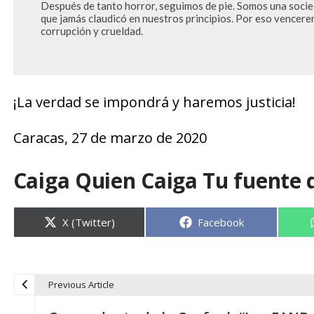
Después de tanto horror, seguimos de pie. Somos una socieda
que jamás claudicó en nuestros principios. Por eso vencerem
corrupción y crueldad.
¡La verdad se impondrá y haremos justicia!
Caracas, 27 de marzo de 2020
Caiga Quien Caiga Tu fuente 
Compartir
Compartir
X (Twitter)
Facebook
en
en
Previous Article
N