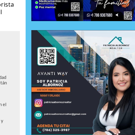
rista
l
dad 
tán 
 el 
y 