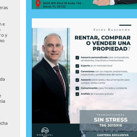
ras 
 e 
 
o y 
mo 
da 
 
ia 
 
cha 