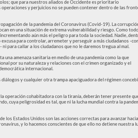
los; que para nuestros aliados de Occidente es prioritario 
 operaciones y perjuicios no se pueden contener dentro de las fronte
propagación de la pandemia del Coronavirus (Covid-19). La corrupción
ocan en una situación de extrema vulnerabilidad y riesgo. Como todo
, incrementando aún más el peligro para toda la sociedad. Nadie, dentr
o excusa para controlar, arremeter y perseguir a más ciudadanos -co
ni para callar a los ciudadanos que no le daremos tregua al mal.

nta una amenaza sanitaria en medio de una pandemia como la que 
nal por su naturaleza y relaciones con el crimen organizado y el 
democrática internacional.

s diálogos y cualquier otra trampa apaciguadora del régimen concebi
n la operación cohabitadora con la tiranía, deberán tener presente que
o, cuya peligrosidad es tal, que ni la lucha mundial contra la pandem
de los Estados Unidos son las acciones correctas para avanzar hacia
onavirus, y lo hacemos conscientes de que ello no detiene nuestra lu