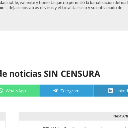
d noble, valiente y honesta que no permitió la banalización del mal 
os; dejaremos atrás el virus y el totalitarismo y su entramado de 
de noticias SIN CENSURA
Compartir
Compartir
Compa
WhatsApp
Telegram
Linked
en
en
en
Next Arti