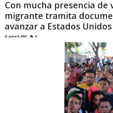
Con mucha presencia de 
¿QUE PROTEGES TU? Por: Miguel Ángel L
migrante tramita docume
avanzar a Estados Unidos
junio 9, 2022
0