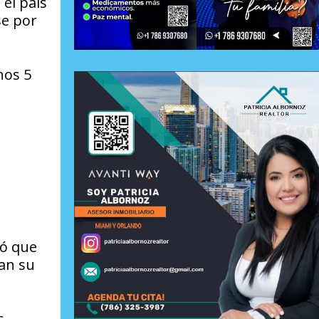
el país
se por
nos 5
ró que
an su
s