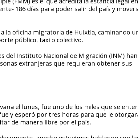
e (FMM) es el que acredita la estancia legal en 
ente- 186 días para poder salir del país y mover
a la oficina migratoria de Huixtla, caminando u
te público, taxi o colectivo.
es del Instituto Nacional de Migración (INM) han
rsonas extranjeras que requieran obtener sus
avana el lunes, fue uno de los miles que se ente
ue y esperó por tres horas para que le otorgar
tar de manera libre por el país.
u documento, anoche estuvimos hablando con la