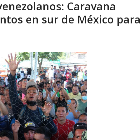
venezolanos: Caravana
eón R
AGOSTO 8, 2026
ntos en sur de México par