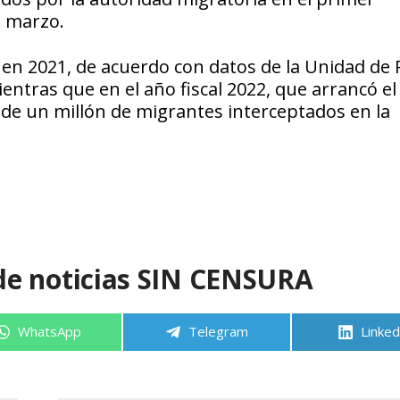
a marzo.
en 2021, de acuerdo con datos de la Unidad de P
ientras que en el año fiscal 2022, que arrancó el
 de un millón de migrantes interceptados en la
de noticias SIN CENSURA
Compartir
Compartir
Compa
WhatsApp
Telegram
Linked
en
en
en