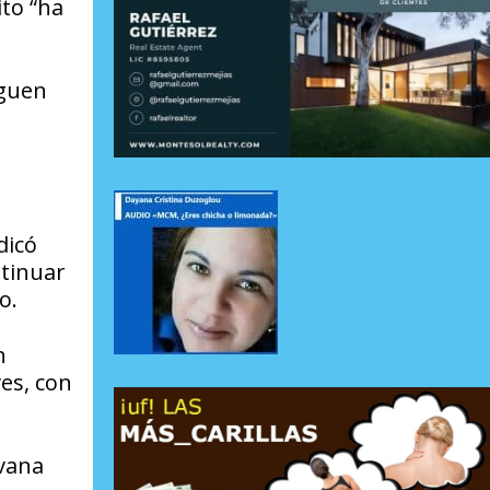
ito “ha
rguen
dicó
ntinuar
o.
n
es, con
vana