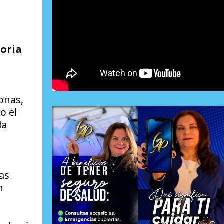
toria
onas,
o el
la
as
n