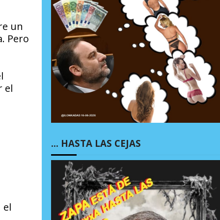
re un
a. Pero
l
 el
… HASTA LAS CEJAS
 el