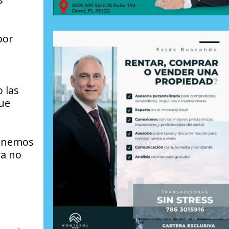
por
 las
que
tenemos
ya no