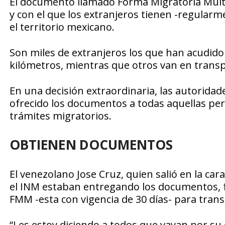
El documento llamado Forma Migratoria Múltipl
y con el que los extranjeros tienen -regularm
el territorio mexicano.
Son miles de extranjeros los que han acudido 
kilómetros, mientras que otros van en transpor
En una decisión extraordinaria, las autoridad
ofrecido los documentos a todas aquellas pe
trámites migratorios.
OBTIENEN DOCUMENTOS
El venezolano Jose Cruz, quien salió en la car
el INM estaban entregando los documentos, f
FMM -esta con vigencia de 30 días- para transi
“Les estoy diciendo a todos que vayan por s