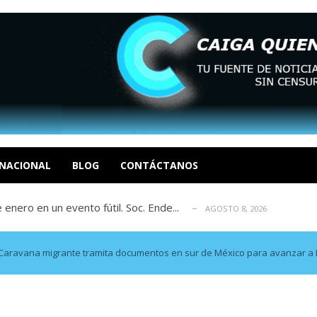
eón R
AGOSTO 8, 2026
tratégica, Realpolitik y el Desmante...
AGOSTO 8, 2026
 García
NACIONAL
BLOG
CONTÁCTANOS
AGOSTO 7, 2026
 enero en un evento fútil. Soc. Ende...
AGOSTO 8, 2026
osé Luis Centeno S
AGOSTO 8, 2026
eón R
AGOSTO 8, 2026
tratégica, Realpolitik y el Desmante...
AGOSTO 8, 2026
Caravana migrante tramita documentos en sur de México para avanzar a
 García
AGOSTO 7, 2026
 enero en un evento fútil. Soc. Ende...
AGOSTO 8, 2026
osé Luis Centeno S
AGOSTO 8, 2026