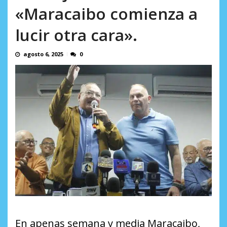
en...
«Maracaibo comienza a
AGOSTO 7, 2026
lucir otra cara».
agosto 6, 2025
0
En apenas semana y media Maracaibo,