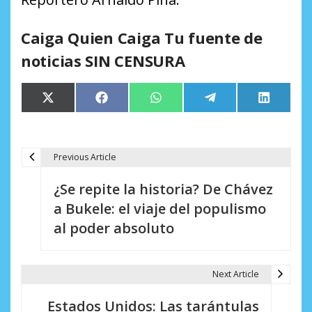
Caiga Quien Caiga Tu fuente de
noticias SIN CENSURA
Compartir
Compartir
Compartir
Compartir
Comparti
X
Facebook
WhatsApp
Telegram
LinkedIn
en
en
en
en
en
(Twitter)
Previous Article
N
¿Se repite la historia? De Chávez
a
a Bukele: el viaje del populismo
v
al poder absoluto
e
g
Next Article
a
Estados Unidos: Las tarántulas