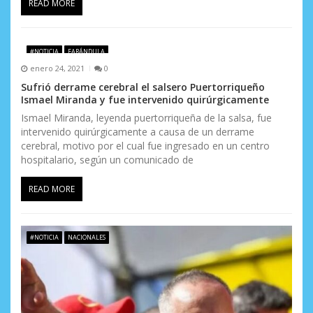
READ MORE
s
#NOTICIA
FARÁNDULA
enero 24, 2021
0
Sufrió derrame cerebral el salsero Puertorriqueño
Ismael Miranda y fue intervenido quirúrgicamente
Ismael Miranda, leyenda puertorriqueña de la salsa, fue
intervenido quirúrgicamente a causa de un derrame
cerebral, motivo por el cual fue ingresado en un centro
hospitalario, según un comunicado de
READ MORE
#NOTICIA
NACIONALES