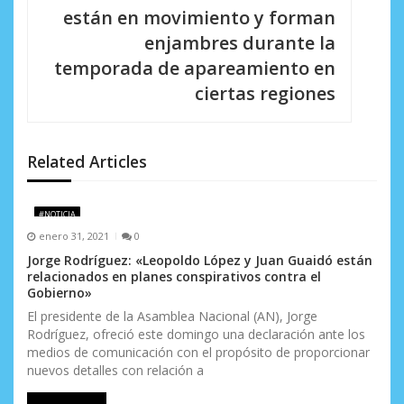
c
están en movimiento y forman
i
enjambres durante la
temporada de apareamiento en
ó
ciertas regiones
n
d
Related Articles
e
e
#NOTICIA
n
enero 31, 2021
0
Jorge Rodríguez: «Leopoldo López y Juan Guaidó están
t
relacionados en planes conspirativos contra el
Gobierno»
r
El presidente de la Asamblea Nacional (AN), Jorge
a
Rodríguez, ofreció este domingo una declaración ante los
medios de comunicación con el propósito de proporcionar
d
nuevos detalles con relación a
a