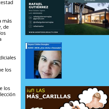
testad
ta más
, de
los
a
diciales
ue los
e los
lección