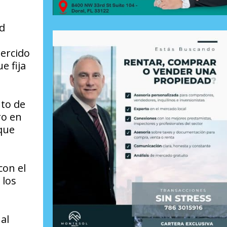
ad
jercido
e fija
nto de
ro en
 que
con el
 los
al