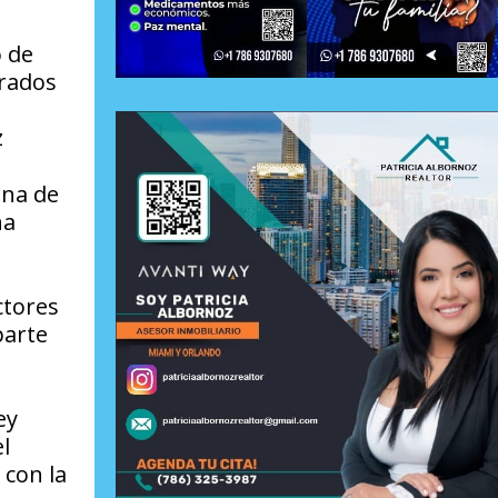
o de
trados
z
una de
na
ctores
parte
ey
l
 con la