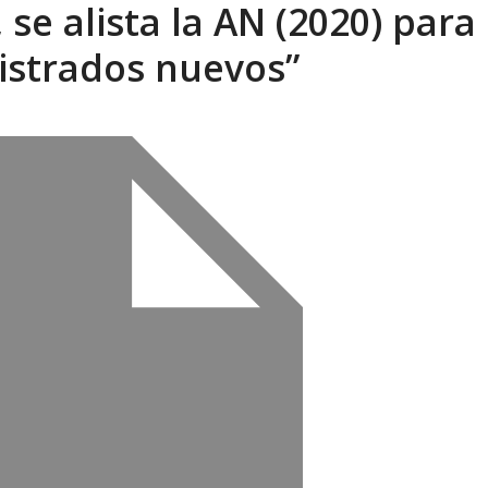
se alista la AN (2020) para
eón R
AGOSTO 8, 2026
istrados nuevos”