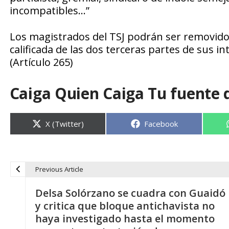
incompatibles…”
Los magistrados del TSJ podrán ser removid
calificada de las dos terceras partes de sus i
(Artículo 265)
Caiga Quien Caiga Tu fuente 
Compartir
Compartir
X (Twitter)
Facebook
en
en
Previous Article
N
Delsa Solórzano se cuadra con Guaidó
a
y critica que bloque antichavista no
haya investigado hasta el momento