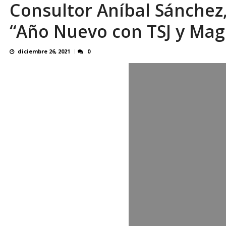
Consultor Aníbal Sánchez, 
¿QUE PROTEGES TU? Por: Miguel Ángel L
“Año Nuevo con TSJ y Mag
diciembre 26, 2021
0