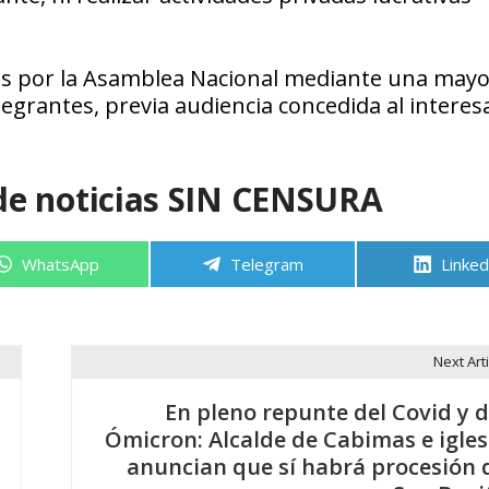
os por la Asamblea Nacional mediante una mayo
ntegrantes, previa audiencia concedida al intere
de noticias SIN CENSURA
Compartir
Compartir
Compa
WhatsApp
Telegram
Linked
en
en
en
Next Arti
En pleno repunte del Covid y d
Ómicron: Alcalde de Cabimas e igles
anuncian que sí habrá procesión 