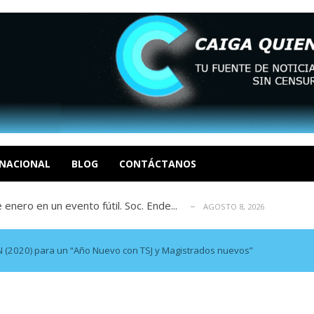
eón R
AGOSTO 8, 2026
tratégica, Realpolitik y el Desmante...
AGOSTO 8, 2026
 García
NACIONAL
BLOG
CONTÁCTANOS
AGOSTO 7, 2026
 enero en un evento fútil. Soc. Ende...
AGOSTO 8, 2026
osé Luis Centeno S
AGOSTO 8, 2026
eón R
AGOSTO 8, 2026
tratégica, Realpolitik y el Desmante...
AGOSTO 8, 2026
 AN (2020) para un “Año Nuevo con TSJ y Magistrados nuevos”
 García
AGOSTO 7, 2026
 enero en un evento fútil. Soc. Ende...
AGOSTO 8, 2026
osé Luis Centeno S
AGOSTO 8, 2026