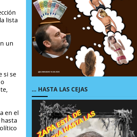
ección
a lista
en un
 si se
 o
… HASTA LAS CEJAS
te,
a en el
 hasta
olítico