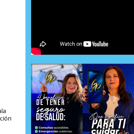
ala
ación