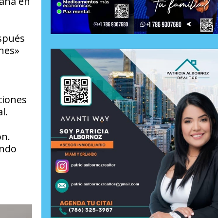
paña en
espués
ones»
ciones
l.
ón.
ando