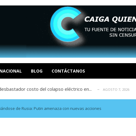
xcusas, apagones y promesas incumplidas...
AGOSTO 6, 2026
tica de derechos humanos en el Minister...
AGOSTO 6, 2026
 en un mercado impulsado por el auge de...
NACIONAL
BLOG
CONTÁCTANOS
AGOSTO 6, 2026
sbastador costo del colapso eléctrico en...
AGOSTO 7, 2026
idad? Por Dayana Cristina Duzoglou L.
AGOSTO 6, 2026
xcusas, apagones y promesas incumplidas...
AGOSTO 6, 2026
tica de derechos humanos en el Minister...
AGOSTO 6, 2026
nciándose de Rusia: Putin amenaza con nuevas acciones
 en un mercado impulsado por el auge de...
AGOSTO 6, 2026
sbastador costo del colapso eléctrico en...
AGOSTO 7, 2026
idad? Por Dayana Cristina Duzoglou L.
AGOSTO 6, 2026