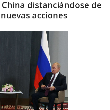
a China distanciándose de
xcusas, apagones y promesas incumplidas...
AGOSTO 6, 2026
 nuevas acciones