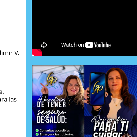
imir V.
a,
ra las