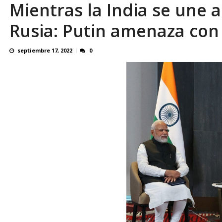
Mientras la India se une 
El último que apague la luz: 17 años de e
Rusia: Putin amenaza con
septiembre 17, 2022
0