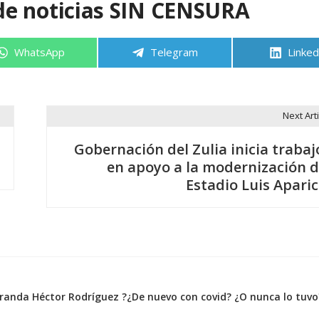
de noticias SIN CENSURA
Compartir
Compartir
Compa
WhatsApp
Telegram
Linked
en
en
en
Next Arti
Gobernación del Zulia inicia trabaj
en apoyo a la modernización d
Estadio Luis Aparic
anda Héctor Rodríguez ?¿De nuevo con covid? ¿O nunca lo tuvo