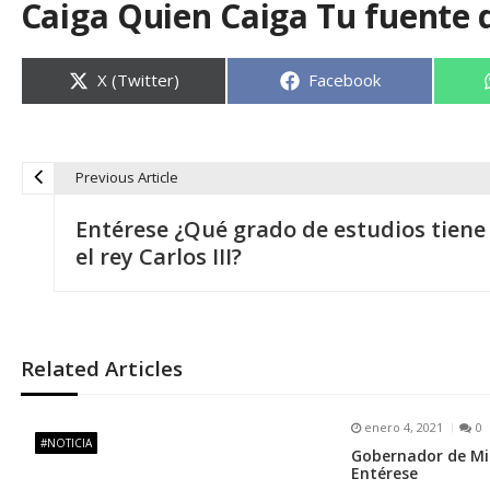
Caiga Quien Caiga Tu fuente 
Compartir
Compartir
X (Twitter)
Facebook
en
en
Previous Article
N
Entérese ¿Qué grado de estudios tiene
a
el rey Carlos III?
v
e
Related Articles
g
enero 4, 2021
0
#NOTICIA
Gobernador de Mir
a
Entérese